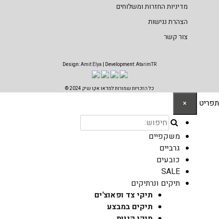
מדיניות החזרות ומשלוחים
הצהרת נגישות
צור קשר
Design:
Amit Elya
| Development:
AtarimTR
כל הזכויות שמורות למדאו אקו שיק 2024 ©
תפריט
×
משקפיים
גרביים
כובעים
SALE
תיקים ונרתיקים
תיקי צד ופאוצ'ים
תיקים במבצע
תיקי קניות