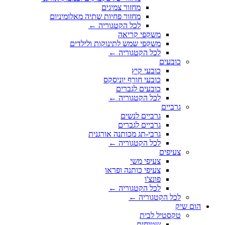
מחזור צמיגים
מחזור פחיות שתיה מאלומיניום
לכל הקטגוריה ←
משקפי קריאה
משקפי שמש לתינוקות ולילדים
לכל הקטגוריה ←
כובעים
כובעי קיץ
כובעי חורף יוניסקס
כובעים לגברים
לכל הקטגוריה ←
גרביים
גרביים לנשים
גרביים לגברים
גרבי-תג מכותנה אורגנית
לכל הקטגוריה ←
צעיפים
צעיפי משי
צעיפי כותנה ופראו
פונצ'ו
לכל הקטגוריה ←
לכל הקטגוריה ←
הום שיק
טקסטיל לבית
שטיחים