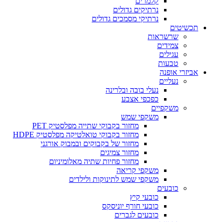
קלמרים
נרתיקים גדולים
נרתיקי מסמכים גדולים
תכשיטים
שרשראות
צמידים
עגילים
טבעות
אביזרי אופנה
נעליים
נעלי בובה ובלרינה
כפכפי אצבע
משקפיים
משקפי שמש
מחזור בקבוקי שתייה מפלסטיק PET
מחזור בקבוקי טואלטיקה מפלסטיק HDPE
מחזור של בקבוקים ובמבוק אורגני
מחזור צמיגים
מחזור פחיות שתיה מאלומיניום
משקפי קריאה
משקפי שמש לתינוקות ולילדים
כובעים
כובעי קיץ
כובעי חורף יוניסקס
כובעים לגברים