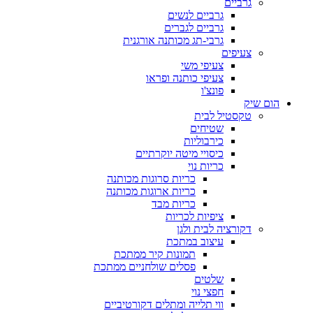
גרביים
גרביים לנשים
גרביים לגברים
גרבי-תג מכותנה אורגנית
צעיפים
צעיפי משי
צעיפי כותנה ופראו
פונצ'ו
הום שיק
טקסטיל לבית
שטיחים
כירבוליות
כיסויי מיטה יוקרתיים
כריות נוי
כריות סרוגות מכותנה
כריות ארוגות מכותנה
כריות מבד
ציפיות לכריות
דקורציה לבית ולגן
עיצוב במתכת
תמונות קיר ממתכת
פסלים שולחניים ממתכת
שלטים
חפצי נוי
ווי תלייה ומתלים דקורטיביים