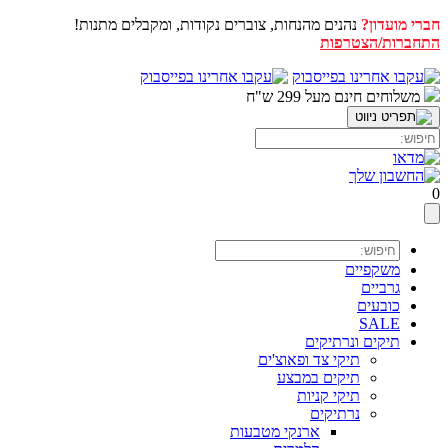
חברי מועדון?
נהנים מהנחות, צוברים נקודות, ומקבלים מתנות!
התחברות/הצטרפות
דלג
לתוכן
משלוחים חינם מעל 299 ש"ח
0
משקפיים
גרביים
כובעים
SALE
תיקים ונרתיקים
תיקי צד ופאוצ'ים
תיקים במבצע
תיקי קניות
נרתיקים
ארנקי מטבעות