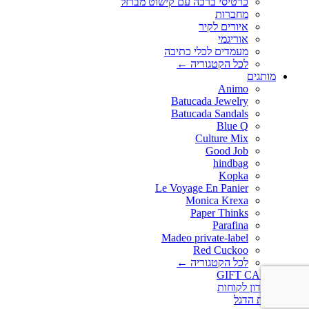
כרטיסי ברכה עם קישוט מברזל
מחברות
איורים לקיר
אוריגמי
מעמדים לכלי כתיבה
לכל הקטגוריה ←
מותגים
Animo
Batucada Jewelry
Batucada Sandals
Blue Q
Culture Mix
Good Job
hindbag
Kopka
Le Voyage En Panier
Monica Krexa
Paper Thinks
Parafina
Madeo private-label
Red Cuckoo
לכל הקטגוריה ←
GIFT CARD
מועדון לקוחות
חנות הדגל