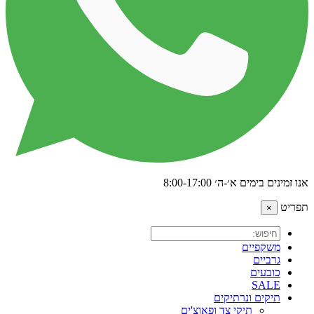
אנו זמינים בימים א׳-ה׳ 8:00-17:00
תפריט
×
משקפיים
גרביים
כובעים
SALE
תיקים ונרתיקים
תיקי צד ופאוצ'ים