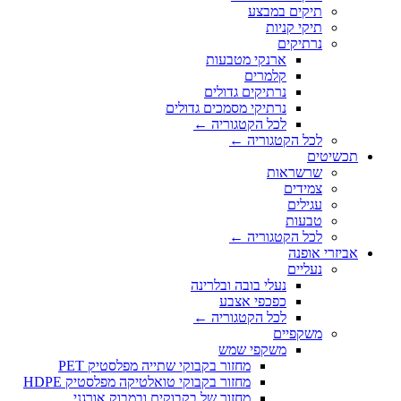
תיקים במבצע
תיקי קניות
נרתיקים
ארנקי מטבעות
קלמרים
נרתיקים גדולים
נרתיקי מסמכים גדולים
לכל הקטגוריה ←
לכל הקטגוריה ←
תכשיטים
שרשראות
צמידים
עגילים
טבעות
לכל הקטגוריה ←
אביזרי אופנה
נעליים
נעלי בובה ובלרינה
כפכפי אצבע
לכל הקטגוריה ←
משקפיים
משקפי שמש
מחזור בקבוקי שתייה מפלסטיק PET
מחזור בקבוקי טואלטיקה מפלסטיק HDPE
מחזור של בקבוקים ובמבוק אורגני