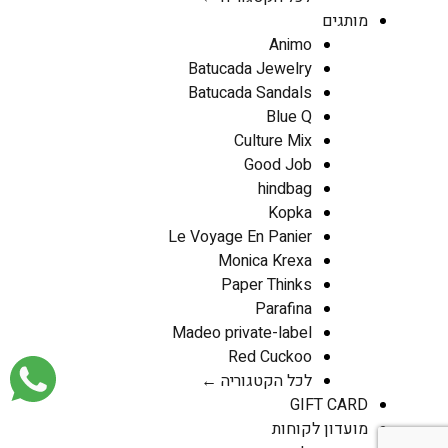
מותגים
Animo
Batucada Jewelry
Batucada Sandals
Blue Q
Culture Mix
Good Job
hindbag
Kopka
Le Voyage En Panier
Monica Krexa
Paper Thinks
Parafina
Madeo private-label
Red Cuckoo
לכל הקטגוריה ←
GIFT CARD
מועדון לקוחות