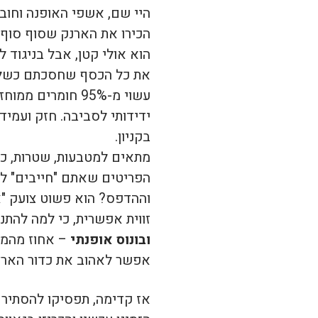
היי שם, אשפי האופנה וחוב
הכירו את הארנק שסוף סוף 
הוא אולי קטן, אבל בניגוד 
את כל הכסף שחסכתם כשלא קניתם את 
עשוי מ-95% חומר
ידידותי לסביבה. חזק ועמיד,
בקניון.
מתאים למטבעות, שטרות, כר
הפריטים שאתם "חייבים" לק
וההדפס? הוא פשוט צועק "אנ
זווית אפשרית, כי למה להת
ובונוס אופנתי
– אחוז מהמכי
אפשר לאהוב את כדור הארץ
אז קדימה, תפסיקו להסתיר 