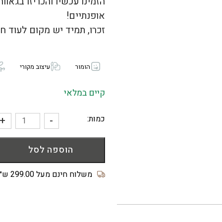
הזמינו עכשיו והכריזו בגאוו
אופנתיים!
זכרו, תמיד יש מקום לעוד ח
הומור
עיצוב מקורי
קיים במלאי
כמות:
+
-
כמות
של
הוספה לסל
ארנק
מטבעות
Too
משלוח חינם מעל 299.00 ש״ח
Many
Clothes