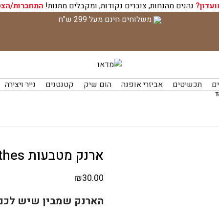
ועדון?
נהנים מהנחות, צוברים נקודות, ומקבלים מתנות!
התחברות/הצט
משלוחים חינם מעל 299 ש"ח
ים
תכשיטים
אביזרי אופנה
הום שיק
קטנטנים
נייר ויצירה
ארנק מטבעות Too Many Clothes
₪
30.00
הארנק שמבין שיש לכם 