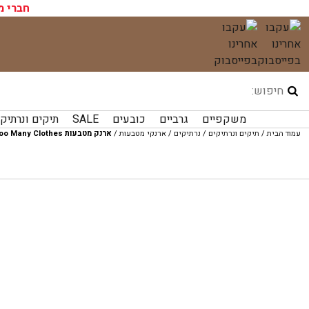
עגלת הקניות שלך ריקה כעת!
חברי מ
לג
תוכן
משקפיים
גרביים
כובעים
SALE
תיקים ונרתיק
עמוד הבית
/
תיקים ונרתיקים
/
נרתיקים
/
ארנקי מטבעות
/
ארנק מטבעות Too Many Clothes