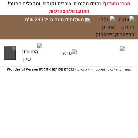
חברי מועדון?
עגלת הקניות שלך ריקה כעת!
נהנים מהנחות, צוברים נקודות, ומקבלים מתנות!
התחברות/הצטרפות
לג
משלוחים חינם מעל 299 ש"ח
תוכן
0
עמוד הבית
/
ביגוד ואקססוריז
/
גרביים
/
גרביים מכותנה אורגנית Wonderful Person