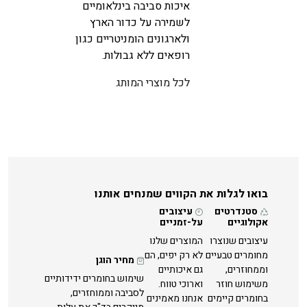
איכות סביבה בינלאומיים
לשמירה על כדור הארץ
ולארגונים הומניטריים כגון
רופאים ללא גבולות.
לכל מוצרי המותג
בואו לגלות את הקווים שמנחים אותנו
סטנדרטים
עיצובים
אקולוגיים
על-זמניים
עיצובים שנוצרו
המוצרים שלנו
מחומרים טבעיים
לא רק יפים, הם
מחיר הוגן
וממחוזרים,
גם איכותיים
שימוש בחומרים ידידותיים
משימוש חוזר
וארוכי טווח.
לסביבה וממוחזרים,
בחומרים קיימים
אנחנו מאמינים