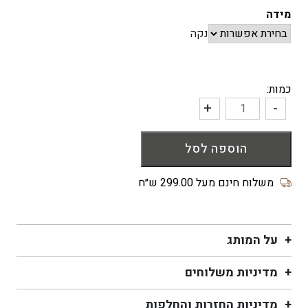
מידה
נקה
כמות:
+
-
כמות
של
הוספה לסל
גרביים
מכותנה
אורגנית
משלוח חינם מעל 299.00 ש״ח
Wonderful
Person
על המותג
מדיניות משלוחים
מדיניות החזרות והחלפות