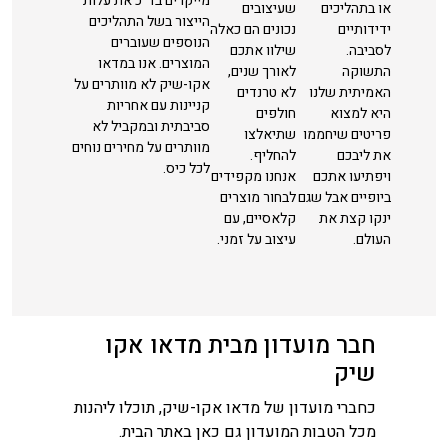
מייקרים בד"כ את עלות
או בתהליכים
שעיצובים
הייצור בשל התהליכים
ידידותיים
נכונים הם כאלה
הנוספים שעוברים
לסביבה.
שילוו אתכם
המוצרים. אנו במדאו
התשוקה
לאורך שנים,
אקו-שיק לא מוותרים על
האמיתית שלנו
לא טרנדים
קניינות עם אחריות
היא למצוא
חולפים
סביבתית ובמקביל לא
פריטים שיחממו
שתיאלצו
מוותרים על מחירים נוחים
את ליבכם
להחליף.
לכל כיס.
ויפתיעו אתכם
אנחנו מקפידים
ביופיים אבל שגם
לבחור מוצרים
ינקו קצת את
קלאסיים, עם
העולם.
עיצוב על זמני.
חבר מועדון מבית מדאו אקו
שיק
כחברי מועדון של מדאו אקו-שיק, תוכלו ליהנות
מכל הטבות המועדון גם כאן באתר הבית.