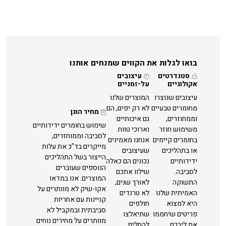
בואו לגלות את הקווים שמנחים אותנו
סטנדרטים
עיצובים
אקולוגיים
על-זמניים
עיצובים שנוצרו
המוצרים שלנו
מחומרים טבעיים
לא רק יפים, הם
מחיר הוגן
וממחוזרים,
גם איכותיים
שימוש בחומרים ידידותיים
משימוש חוזר
וארוכי טווח.
לסביבה וממוחזרים,
בחומרים קיימים
אנחנו מאמינים
מייקרים בד"כ את עלות
או בתהליכים
שעיצובים
הייצור בשל התהליכים
ידידותיים
נכונים הם כאלה
הנוספים שעוברים
לסביבה.
שילוו אתכם
המוצרים. אנו במדאו
התשוקה
לאורך שנים,
אקו-שיק לא מוותרים על
האמיתית שלנו
לא טרנדים
קניינות עם אחריות
היא למצוא
חולפים
סביבתית ובמקביל לא
פריטים שיחממו
שתיאלצו
מוותרים על מחירים נוחים
את ליבכם
להחליף.