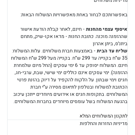
מדיניות משלוחים
באפשרותכם לבחור באחת מאפשרויות המשלוח הבאות:
איסוף עצמי מהחנות
- חינם, לאחר קבלת הודעת אישור
שההזמנה מוכנה. כתובת החנות - מדאו אקו-שיק, מתחם
ביתנ'ס, ביתן אהרון
שליח עד הבית
- באמצעות חברת משלוחים. עלות המשלוח:
35 ש"ח בקנייה עד 299 ש"ח. בקנייה מעל 299 ש"ח המשלוח
חינם. המשלוח יסופק עד 6 ימי עסקים (החל מיום שלמחרת
ההזמנה). ימי עסקים אינם כוללים ימי שישי, שבת, ערבי-חג,
חגים וימי שבתון. על הלקוח להקפיד על דיוק בהזנת פרטי
הכתובת למשלוח ובטלפון לתיאום מסירה ע"י חברת
המשלוחים. בתקופות חגים או אירועים מיוחדים ייתכן עיכוב
בהגעת המשלוח בשל עומסים מיוחדים בחברות המשלוחים.
לתקנון המשלוחים המלא
מדיניות החזרות והחלפות