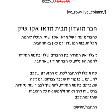
המחיר
המחיר
₪
225.00
₪
450.00
המקורי
הנוכחי
היה:
הוא:
[/vc_column][/vc_row]
₪225.00.
₪450.00.
חבר מועדון מבית מדאו אקו שיק
כחברי מועדון של מדאו אקו-שיק, תוכלו ליהנות
מכל הטבות המועדון גם כאן באתר הבית.
אצלנו אין הפרדה בין החברים שלנו בחנות הפיזית
לחנות האונליין, כי חבר תמיד נשאר חבר.
פה תוכלו להתחבר לכרטיס המועדון שלכם,
להשתמש בנקודות שכבר צברתם, גם אלה
שצברתם בחנות הפיזית, להמשיך לצבור עוד נקודות
ברכישות דרך האתר ולממש את כל ההטבות
שמגיעות לכם.
התחבר/הירשם