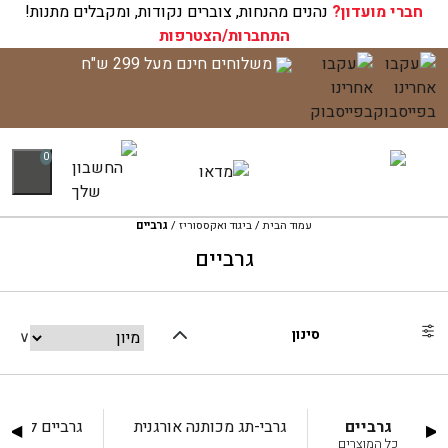
חברי מועדון?
עגלת הקניות שלך ריקה כעת!
נהנים מהנחות, צוברים נקודות, ומקבלים מתנות!
התחברות/הצטרפות
לג
משלוחים חינם מעל 299 ש"ח
תוכן
0
עמוד הבית
/
ביגוד ואקססוריז
/
גרביים
גרביים
סינון
גרביים
גרבי-תג מכותנה אורגנית
גרביים לגברי
◀
▶
כל המוצרים