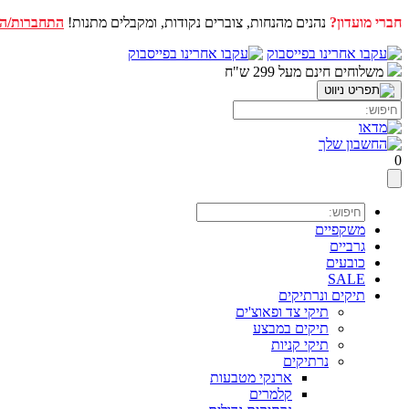
חברי מועדון?
נהנים מהנחות, צוברים נקודות, ומקבלים מתנות!
התחברות/ה
דלג
לתוכן
משלוחים חינם מעל 299 ש"ח
0
משקפיים
גרביים
כובעים
SALE
תיקים ונרתיקים
תיקי צד ופאוצ'ים
תיקים במבצע
תיקי קניות
נרתיקים
ארנקי מטבעות
קלמרים