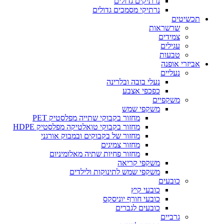
נרתיקים גדולים
נרתיקי מסמכים גדולים
תכשיטים
שרשראות
צמידים
עגילים
טבעות
אביזרי אופנה
נעליים
נעלי בובה ובלרינה
כפכפי אצבע
משקפיים
משקפי שמש
מחזור בקבוקי שתייה מפלסטיק PET
מחזור בקבוקי טואלטיקה מפלסטיק HDPE
מחזור של בקבוקים ובמבוק אורגני
מחזור צמיגים
מחזור פחיות שתיה מאלומיניום
משקפי קריאה
משקפי שמש לתינוקות ולילדים
כובעים
כובעי קיץ
כובעי חורף יוניסקס
כובעים לגברים
גרביים