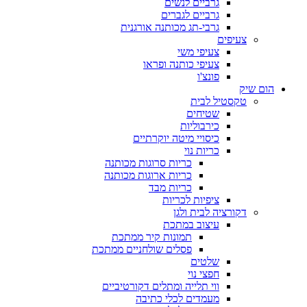
גרביים לנשים
גרביים לגברים
גרבי-תג מכותנה אורגנית
צעיפים
צעיפי משי
צעיפי כותנה ופראו
פונצ'ו
הום שיק
טקסטיל לבית
שטיחים
כירבוליות
כיסויי מיטה יוקרתיים
כריות נוי
כריות סרוגות מכותנה
כריות ארוגות מכותנה
כריות מבד
ציפיות לכריות
דקורציה לבית ולגן
עיצוב במתכת
תמונות קיר ממתכת
פסלים שולחניים ממתכת
שלטים
חפצי נוי
ווי תלייה ומתלים דקורטיביים
מעמדים לכלי כתיבה