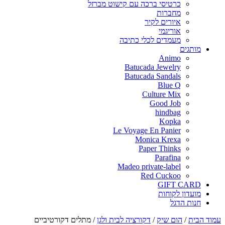
כרטיסי ברכה עם קישוט מברזל
מחברות
איורים לקיר
אוריגמי
מעמדים לכלי כתיבה
מותגים
Animo
Batucada Jewelry
Batucada Sandals
Blue Q
Culture Mix
Good Job
hindbag
Kopka
Le Voyage En Panier
Monica Krexa
Paper Thinks
Parafina
Madeo private-label
Red Cuckoo
GIFT CARD
מועדון לקוחות
חנות הדגל
עמוד הבית
/
הום שיק
/
דקורציה לבית ולגן
/
מתלים דקורטיביים