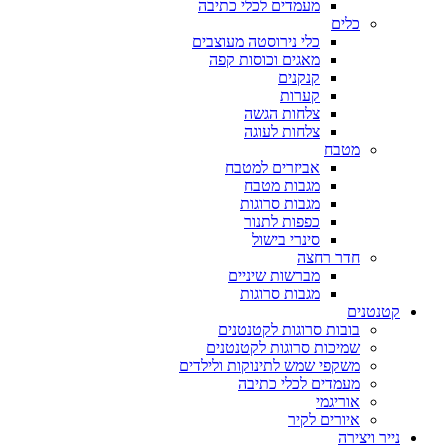
מעמדים לכלי כתיבה
כלים
כלי נירוסטה מעוצבים
מאגים וכוסות קפה
קנקנים
קערות
צלחות הגשה
צלחות לעוגה
מטבח
אביזרים למטבח
מגבות מטבח
מגבות סרוגות
כפפות לתנור
סינרי בישול
חדר רחצה
מברשות שיניים
מגבות סרוגות
קטנטנים
בובות סרוגות לקטנטנים
שמיכות סרוגות לקטנטנים
משקפי שמש לתינוקות ולילדים
מעמדים לכלי כתיבה
אוריגמי
איורים לקיר
נייר ויצירה