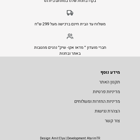
בקרו בחנות שלנו במתחם בית׳נס
משלוח עד הבית חינם ברכישה מעל 299 ש״ח
חברי מועדון ״ מדאו אקו- שיק״ נהנים מהטבות
באתר ובחנות
מידע נוסף
תקנון האתר
מדיניות פרטיות
מדיניות החזרות ומשלוחים
הצהרת נגישות
צור קשר
Design:
Amit Elya
| Development:
AtarimTR