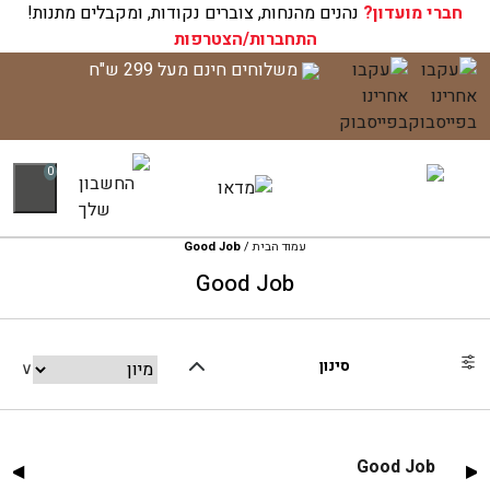
חברי מועדון?
עגלת הקניות שלך ריקה כעת!
נהנים מהנחות, צוברים נקודות, ומקבלים מתנות!
התחברות/הצטרפות
לג
משלוחים חינם מעל 299 ש"ח
תוכן
0
עמוד הבית
/
Good Job
Good Job
סינון
Good Job
◀
▶