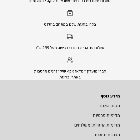
תשלום מאובטח בכרטיסי אשראי וחלוקה לתשלומים
בקרו בחנות שלנו במתחם בית׳נס
משלוח עד הבית חינם ברכישה מעל 299 ש״ח
חברי מועדון ״ מדאו אקו- שיק״ נהנים מהטבות
באתר ובחנות
מידע נוסף
תקנון האתר
מדיניות פרטיות
מדיניות החזרות ומשלוחים
הצהרת נגישות