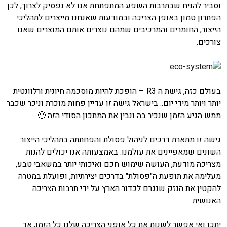
וסביר להניח שבתרבות השפע המתפתחת אנו לא נפסיק לצרוך, לכן
הפתרון טמון באופן הצריכה ובמודעות שאנחנו מייצרים לתהליכי
הייצור, החומרים והמרכיבים שמהם נוצרים אותם המוצרים שאנו
צורכים.
בעולם כזה, גישת ה R3 – הופכת להיות מוסכמה חיונית ורלוונטית
יותר ויותר מידי יום.. בישראל גישה זו עדיין פחות מוכרת וניכר שכבר
ממש הגיע הזמן שנכיר בה ונבין את המתכון הסודי הזה 🙂
גישה זו מתארת דרכים לניהול פסולת והפחתתה בתהליכי הייצור
השונים שמאפיינים את עולמנו. באמצעותה אנו יכולים להנות
מצריכה מודעת, העושה שימוש חכם ואיכותי יותר במשאבי טבע,
מעלימה את תופעת ה"פסולת" בדרכים יצירתיות, ופועלת במטרה
להקטין את הנזק שנגרם לכדור הארץ על ידי תרבות הצריכה
האנושית.
יתכן ואי אפשר לשנות את כל אופני הצריכה שלנו כל הזמן, אך