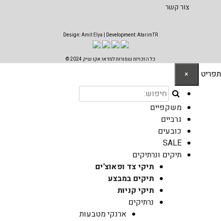
צור קשר
Design:
Amit Elya
| Development:
AtarimTR
כל הזכויות שמורות למדאו אקו שיק 2024 ©
תפריט
×
משקפיים
גרביים
כובעים
SALE
תיקים ונרתיקים
תיקי צד ופאוצ'ים
תיקים במבצע
תיקי קניות
נרתיקים
ארנקי מטבעות