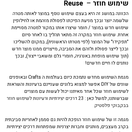
שימוש חוזר
–
Reuse
הכוונה במושג זה היא בעצם שימוש נוסף במוצר לאותה מטרה
שלשמה יוצר ובכך מניעת הפיכתו לפסולת מזהמת או לחילופין
שימוש חדש במוצר / חומר שיצרו אותו במקור למטרה מסויימת
אחרת. שימוש חוזר במקרה זה מתאר תהליך בו לאחר סיום
"תפקידו" של המוצר (לפי מטרתו הראשונית), במקום להשליכו
ובכך לייצר פסולת ולזהם את הסביבה, מייצרים ממנו מוצר חדש
(תוך שימוש מופחת באנרגיה, חומרי גלם ומשאבי ייצור), ובכך
נותנים לו חיים חדשים!
מגמת השימוש מחדש נתמכת כיום בעולמות ה Crafts ובאופנים
שונים של DIY אפשר למצוא בלוגים שעניינם ברעיונות והשראות
לשימוש חוזר שכל אחד מאיתנו יכול לעשות עם מוצרים
שברשותנו, למשל כאן :
23 דרכים יצירתיות ורעיונות לשימוש חוזר
בבקבוקי פלסטיק
מגמה זו של שימוש חוזר הופכת להיות גם סממן לאחריות סביבתית
בקרב מעצבים, מותגים וחברות יצרניות שמפתחות דרכים יצירתיות