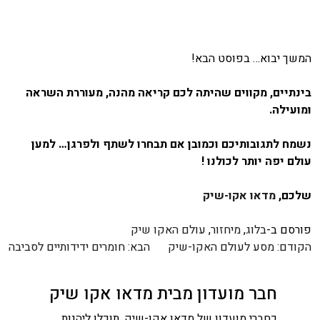
המשך יבוא… בפוסט הבא!
בינתיים, מקווים שהיתה לכם קריאה מהנה, מעוררת השראה
ומועילה.
נשמח לתגובותיכם וכמובן אם תבחרו לשתף ולפרגן…
למען
עולם יפה יותר לכולנו !
שלכם,
מדאו אקו-שיק
פורסם ב-
בלוג
,
מיחזור
,
עולם האקו שיק
ניווט
הקודם:
מסע לעולם האקו-שיק
הבא:
חומרים ידידותיים לסביבה
חבר מועדון מבית מדאו אקו שיק
כחברי מועדון של מדאו אקו-שיק, תוכלו ליהנות