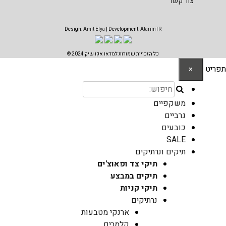
צור קשר
Design:
Amit Elya
| Development:
AtarimTR
כל הזכויות שמורות למדאו אקו שיק 2024 ©
תפריט
×
משקפיים
גרביים
כובעים
SALE
תיקים ונרתיקים
תיקי צד ופאוצ'ים
תיקים במבצע
תיקי קניות
נרתיקים
ארנקי מטבעות
קלמרים