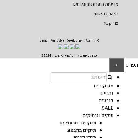
מדיניות החזרות ומשלוחים
הצהרת נגישות
צור קשר
Design:
Amit Elya
| Development:
AtarimTR
כל הזכויות שמורות למדאו אקו שיק 2024 ©
תפריט
×
משקפיים
גרביים
כובעים
SALE
תיקים ונרתיקים
תיקי צד ופאוצ'ים
תיקים במבצע
תיקי קניות