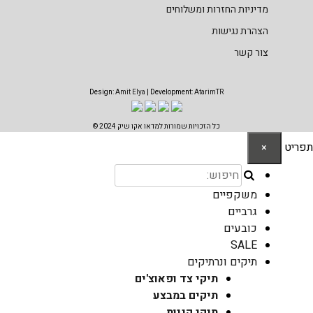
מדיניות החזרות ומשלוחים
הצהרת נגישות
צור קשר
Design:
Amit Elya
| Development:
AtarimTR
כל הזכויות שמורות למדאו אקו שיק 2024 ©
תפריט
×
משקפיים
גרביים
כובעים
SALE
תיקים ונרתיקים
תיקי צד ופאוצ'ים
תיקים במבצע
תיקי קניות