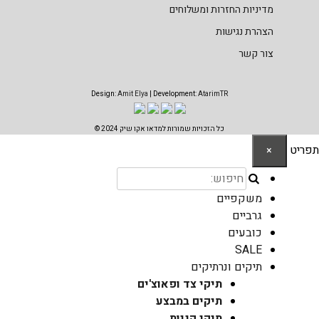
מדיניות החזרות ומשלוחים
הצהרת נגישות
צור קשר
Design:
Amit Elya
| Development:
AtarimTR
כל הזכויות שמורות למדאו אקו שיק 2024 ©
תפריט
×
משקפיים
גרביים
כובעים
SALE
תיקים ונרתיקים
תיקי צד ופאוצ'ים
תיקים במבצע
תיקי קניות