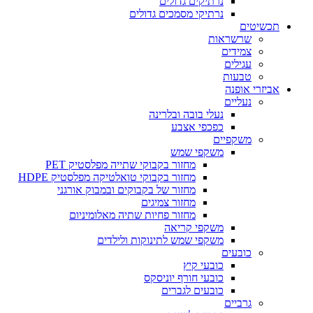
נרתיקים גדולים
נרתיקי מסמכים גדולים
תכשיטים
שרשראות
צמידים
עגילים
טבעות
אביזרי אופנה
נעליים
נעלי בובה ובלרינה
כפכפי אצבע
משקפיים
משקפי שמש
מחזור בקבוקי שתייה מפלסטיק PET
מחזור בקבוקי טואלטיקה מפלסטיק HDPE
מחזור של בקבוקים ובמבוק אורגני
מחזור צמיגים
מחזור פחיות שתיה מאלומיניום
משקפי קריאה
משקפי שמש לתינוקות ולילדים
כובעים
כובעי קיץ
כובעי חורף יוניסקס
כובעים לגברים
גרביים