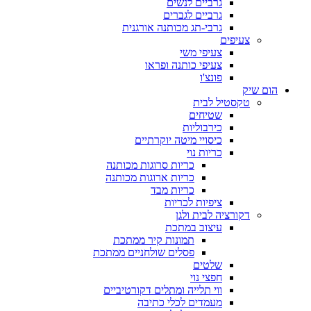
גרביים לנשים
גרביים לגברים
גרבי-תג מכותנה אורגנית
צעיפים
צעיפי משי
צעיפי כותנה ופראו
פונצ'ו
הום שיק
טקסטיל לבית
שטיחים
כירבוליות
כיסויי מיטה יוקרתיים
כריות נוי
כריות סרוגות מכותנה
כריות ארוגות מכותנה
כריות מבד
ציפיות לכריות
דקורציה לבית ולגן
עיצוב במתכת
תמונות קיר ממתכת
פסלים שולחניים ממתכת
שלטים
חפצי נוי
ווי תלייה ומתלים דקורטיביים
מעמדים לכלי כתיבה