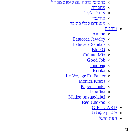
כרטיסי ברכה עם קישוט מברזל
מחברות
איורים לקיר
אוריגמי
מעמדים לכלי כתיבה
מותגים
Animo
Batucada Jewelry
Batucada Sandals
Blue Q
Culture Mix
Good Job
hindbag
Kopka
Le Voyage En Panier
Monica Krexa
Paper Thinks
Parafina
Madeo private-label
Red Cuckoo
GIFT CARD
מועדון לקוחות
חנות הדגל
3