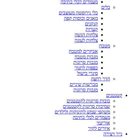
מעמדים לכלי כתיבה
כלים
כלי נירוסטה מעוצבים
מאגים וכוסות קפה
קנקנים
קערות
צלחות הגשה
צלחות לעוגה
מטבח
אביזרים למטבח
מגבות מטבח
מגבות סרוגות
כפפות לתנור
סינרי בישול
חדר רחצה
מברשות שיניים
מגבות סרוגות
קטנטנים
בובות סרוגות לקטנטנים
שמיכות סרוגות לקטנטנים
משקפי שמש לתינוקות ולילדים
מעמדים לכלי כתיבה
אוריגמי
איורים לקיר
נייר ויצירה