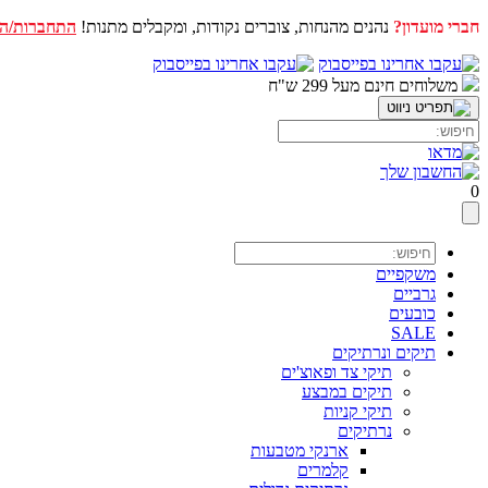
חברי מועדון?
נהנים מהנחות, צוברים נקודות, ומקבלים מתנות!
התחברות/ה
דלג
לתוכן
משלוחים חינם מעל 299 ש"ח
0
משקפיים
גרביים
כובעים
SALE
תיקים ונרתיקים
תיקי צד ופאוצ'ים
תיקים במבצע
תיקי קניות
נרתיקים
ארנקי מטבעות
קלמרים