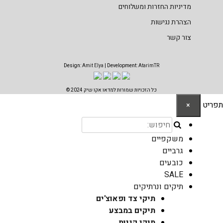
מדיניות החזרות ומשלוחים
הצהרת נגישות
צור קשר
Design:
Amit Elya
| Development:
AtarimTR
כל הזכויות שמורות למדאו אקו שיק 2024 ©
תפריט
×
משקפיים
גרביים
כובעים
SALE
תיקים ונרתיקים
תיקי צד ופאוצ'ים
תיקים במבצע
תיקי קניות