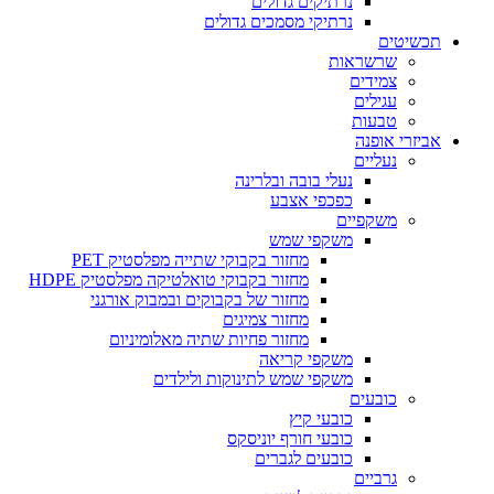
נרתיקים גדולים
נרתיקי מסמכים גדולים
תכשיטים
שרשראות
צמידים
עגילים
טבעות
אביזרי אופנה
נעליים
נעלי בובה ובלרינה
כפכפי אצבע
משקפיים
משקפי שמש
מחזור בקבוקי שתייה מפלסטיק PET
מחזור בקבוקי טואלטיקה מפלסטיק HDPE
מחזור של בקבוקים ובמבוק אורגני
מחזור צמיגים
מחזור פחיות שתיה מאלומיניום
משקפי קריאה
משקפי שמש לתינוקות ולילדים
כובעים
כובעי קיץ
כובעי חורף יוניסקס
כובעים לגברים
גרביים