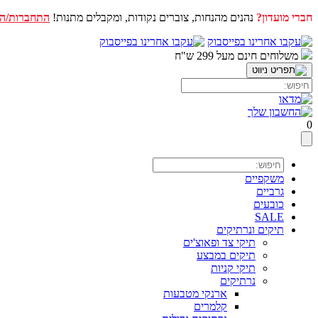
חברי מועדון?
נהנים מהנחות, צוברים נקודות, ומקבלים מתנות!
התחברות/ה
דלג
לתוכן
משלוחים חינם מעל 299 ש"ח
0
משקפיים
גרביים
כובעים
SALE
תיקים ונרתיקים
תיקי צד ופאוצ'ים
תיקים במבצע
תיקי קניות
נרתיקים
ארנקי מטבעות
קלמרים