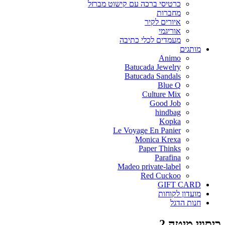
כרטיסי ברכה עם קישוט מברזל
מחברות
איורים לקיר
אוריגמי
מעמדים לכלי כתיבה
מותגים
Animo
Batucada Jewelry
Batucada Sandals
Blue Q
Culture Mix
Good Job
hindbag
Kopka
Le Voyage En Panier
Monica Krexa
Paper Thinks
Parafina
Madeo private-label
Red Cuckoo
GIFT CARD
מועדון לקוחות
חנות הדגל
כיסויי מיטה 2