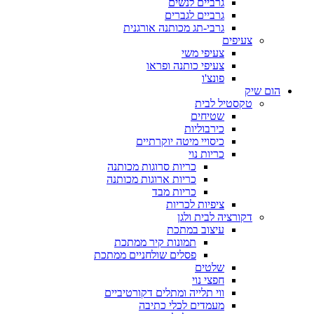
גרביים לנשים
גרביים לגברים
גרבי-תג מכותנה אורגנית
צעיפים
צעיפי משי
צעיפי כותנה ופראו
פונצ'ו
הום שיק
טקסטיל לבית
שטיחים
כירבוליות
כיסויי מיטה יוקרתיים
כריות נוי
כריות סרוגות מכותנה
כריות ארוגות מכותנה
כריות מבד
ציפיות לכריות
דקורציה לבית ולגן
עיצוב במתכת
תמונות קיר ממתכת
פסלים שולחניים ממתכת
שלטים
חפצי נוי
ווי תלייה ומתלים דקורטיביים
מעמדים לכלי כתיבה