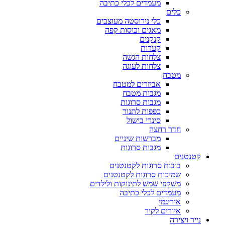
מעמדים לכלי כתיבה
כלים
כלי נירוסטה מעוצבים
מאגים וכוסות קפה
קנקנים
קערות
צלחות הגשה
צלחות לעוגה
מטבח
אביזרים למטבח
מגבות מטבח
מגבות סרוגות
כפפות לתנור
סינרי בישול
חדר רחצה
מברשות שיניים
מגבות סרוגות
קטנטנים
בובות סרוגות לקטנטנים
שמיכות סרוגות לקטנטנים
משקפי שמש לתינוקות ולילדים
מעמדים לכלי כתיבה
אוריגמי
איורים לקיר
נייר ויצירה