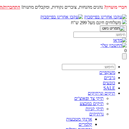
חברי מועדון?
נהנים מהנחות, צוברים נקודות, ומקבלים מתנות!
התחברות/ה
דלג
לתוכן
משלוחים חינם מעל 299 ש"ח
0
משקפיים
גרביים
כובעים
SALE
תיקים ונרתיקים
תיקי צד ופאוצ'ים
תיקים במבצע
תיקי קניות
נרתיקים
ארנקי מטבעות
קלמרים