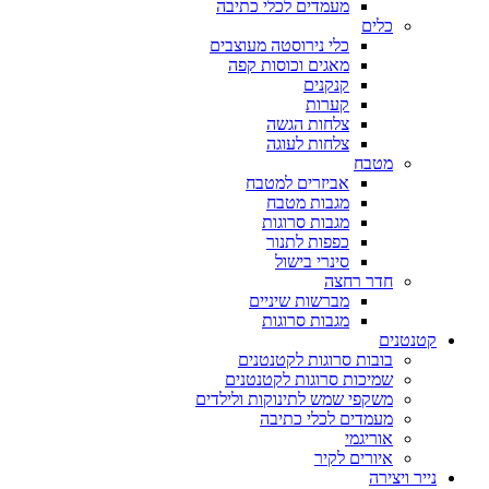
מעמדים לכלי כתיבה
כלים
כלי נירוסטה מעוצבים
מאגים וכוסות קפה
קנקנים
קערות
צלחות הגשה
צלחות לעוגה
מטבח
אביזרים למטבח
מגבות מטבח
מגבות סרוגות
כפפות לתנור
סינרי בישול
חדר רחצה
מברשות שיניים
מגבות סרוגות
קטנטנים
בובות סרוגות לקטנטנים
שמיכות סרוגות לקטנטנים
משקפי שמש לתינוקות ולילדים
מעמדים לכלי כתיבה
אוריגמי
איורים לקיר
נייר ויצירה