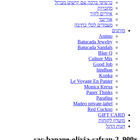
כרטיסי ברכה עם קישוט מברזל
מחברות
איורים לקיר
אוריגמי
מעמדים לכלי כתיבה
מותגים
Animo
Batucada Jewelry
Batucada Sandals
Blue Q
Culture Mix
Good Job
hindbag
Kopka
Le Voyage En Panier
Monica Krexa
Paper Thinks
Parafina
Madeo private-label
Red Cuckoo
GIFT CARD
מועדון לקוחות
חנות הדגל
sac-banane-olivia-safran-2_900x