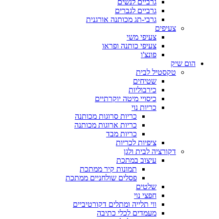
גרביים לנשים
גרביים לגברים
גרבי-תג מכותנה אורגנית
צעיפים
צעיפי משי
צעיפי כותנה ופראו
פונצ'ו
הום שיק
טקסטיל לבית
שטיחים
כירבוליות
כיסויי מיטה יוקרתיים
כריות נוי
כריות סרוגות מכותנה
כריות ארוגות מכותנה
כריות מבד
ציפיות לכריות
דקורציה לבית ולגן
עיצוב במתכת
תמונות קיר ממתכת
פסלים שולחניים ממתכת
שלטים
חפצי נוי
ווי תלייה ומתלים דקורטיביים
מעמדים לכלי כתיבה