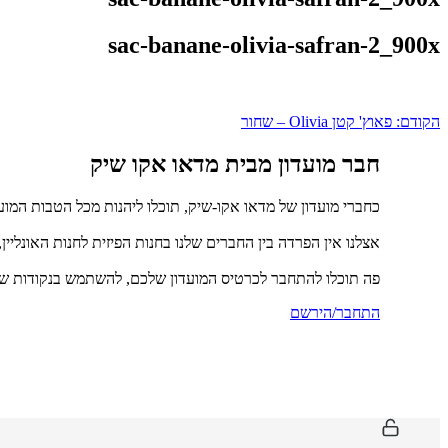
sac-banane-olivia-safran-2_900x
ניווט
הקודם:
פאוץ' קטן Olivia – שחור
חבר מועדון מבית מדאו אקו שיק
כחברי מועדון של מדאו אקו-שיק, תוכלו ליהנות מכל הטבות המוע
אצלנו אין הפרדה בין החברים שלנו בחנות הפיזית לחנות האונליין
פה תוכלו להתחבר לכרטיס המועדון שלכם, להשתמש בנקודות שכ
התחבר/הירשם