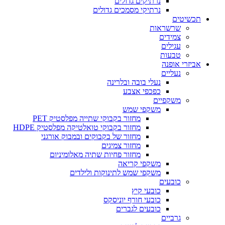
נרתיקים גדולים
נרתיקי מסמכים גדולים
תכשיטים
שרשראות
צמידים
עגילים
טבעות
אביזרי אופנה
נעליים
נעלי בובה ובלרינה
כפכפי אצבע
משקפיים
משקפי שמש
מחזור בקבוקי שתייה מפלסטיק PET
מחזור בקבוקי טואלטיקה מפלסטיק HDPE
מחזור של בקבוקים ובמבוק אורגני
מחזור צמיגים
מחזור פחיות שתיה מאלומיניום
משקפי קריאה
משקפי שמש לתינוקות ולילדים
כובעים
כובעי קיץ
כובעי חורף יוניסקס
כובעים לגברים
גרביים