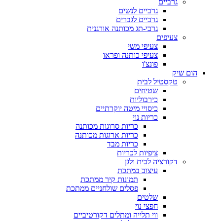
גרביים
גרביים לנשים
גרביים לגברים
גרבי-תג מכותנה אורגנית
צעיפים
צעיפי משי
צעיפי כותנה ופראו
פונצ'ו
הום שיק
טקסטיל לבית
שטיחים
כירבוליות
כיסויי מיטה יוקרתיים
כריות נוי
כריות סרוגות מכותנה
כריות ארוגות מכותנה
כריות מבד
ציפיות לכריות
דקורציה לבית ולגן
עיצוב במתכת
תמונות קיר ממתכת
פסלים שולחניים ממתכת
שלטים
חפצי נוי
ווי תלייה ומתלים דקורטיביים