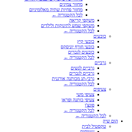
מחזור צמיגים
מחזור פחיות שתיה מאלומיניום
לכל הקטגוריה ←
משקפי קריאה
משקפי שמש לתינוקות ולילדים
לכל הקטגוריה ←
כובעים
כובעי קיץ
כובעי חורף יוניסקס
כובעים לגברים
לכל הקטגוריה ←
גרביים
גרביים לנשים
גרביים לגברים
גרבי-תג מכותנה אורגנית
לכל הקטגוריה ←
צעיפים
צעיפי משי
צעיפי כותנה ופראו
פונצ'ו
לכל הקטגוריה ←
לכל הקטגוריה ←
הום שיק
טקסטיל לבית
שטיחים