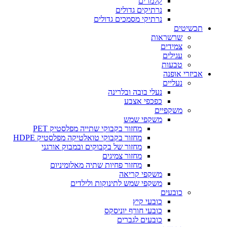
קלמרים
נרתיקים גדולים
נרתיקי מסמכים גדולים
תכשיטים
שרשראות
צמידים
עגילים
טבעות
אביזרי אופנה
נעליים
נעלי בובה ובלרינה
כפכפי אצבע
משקפיים
משקפי שמש
מחזור בקבוקי שתייה מפלסטיק PET
מחזור בקבוקי טואלטיקה מפלסטיק HDPE
מחזור של בקבוקים ובמבוק אורגני
מחזור צמיגים
מחזור פחיות שתיה מאלומיניום
משקפי קריאה
משקפי שמש לתינוקות ולילדים
כובעים
כובעי קיץ
כובעי חורף יוניסקס
כובעים לגברים