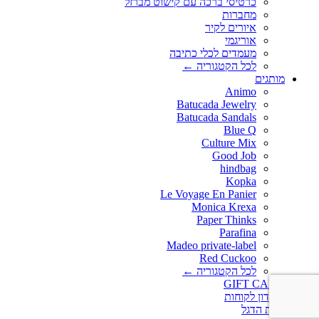
כרטיסי ברכה עם קישוט מברזל
מחברות
איורים לקיר
אוריגמי
מעמדים לכלי כתיבה
לכל הקטגוריה ←
מותגים
Animo
Batucada Jewelry
Batucada Sandals
Blue Q
Culture Mix
Good Job
hindbag
Kopka
Le Voyage En Panier
Monica Krexa
Paper Thinks
Parafina
Madeo private-label
Red Cuckoo
לכל הקטגוריה ←
GIFT CARD
מועדון לקוחות
חנות הדגל