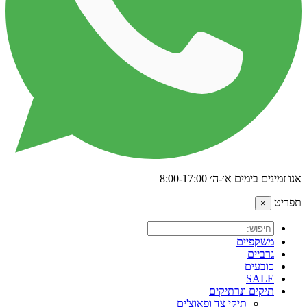
אנו זמינים בימים א׳-ה׳ 8:00-17:00
תפריט
×
משקפיים
גרביים
כובעים
SALE
תיקים ונרתיקים
תיקי צד ופאוצ'ים