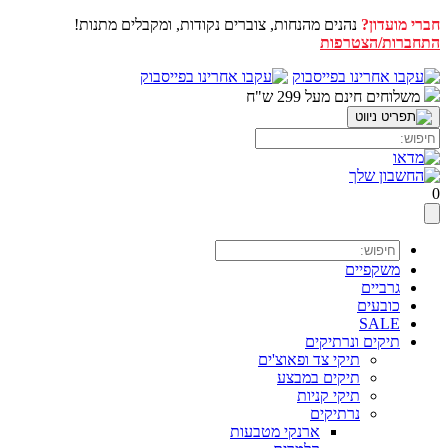
חברי מועדון?
נהנים מהנחות, צוברים נקודות, ומקבלים מתנות!
התחברות/הצטרפות
דלג
לתוכן
משלוחים חינם מעל 299 ש"ח
0
משקפיים
גרביים
כובעים
SALE
תיקים ונרתיקים
תיקי צד ופאוצ'ים
תיקים במבצע
תיקי קניות
נרתיקים
ארנקי מטבעות