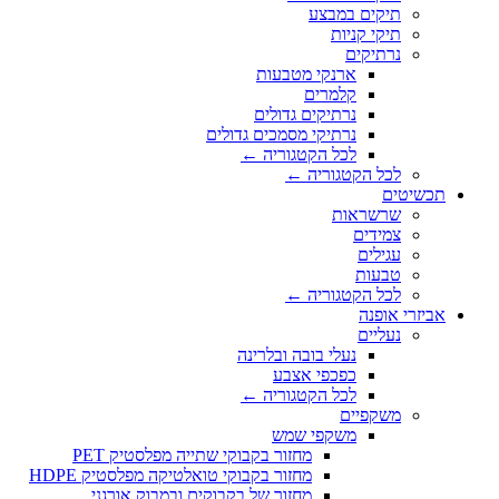
תיקים במבצע
תיקי קניות
נרתיקים
ארנקי מטבעות
קלמרים
נרתיקים גדולים
נרתיקי מסמכים גדולים
לכל הקטגוריה ←
לכל הקטגוריה ←
תכשיטים
שרשראות
צמידים
עגילים
טבעות
לכל הקטגוריה ←
אביזרי אופנה
נעליים
נעלי בובה ובלרינה
כפכפי אצבע
לכל הקטגוריה ←
משקפיים
משקפי שמש
מחזור בקבוקי שתייה מפלסטיק PET
מחזור בקבוקי טואלטיקה מפלסטיק HDPE
מחזור של בקבוקים ובמבוק אורגני