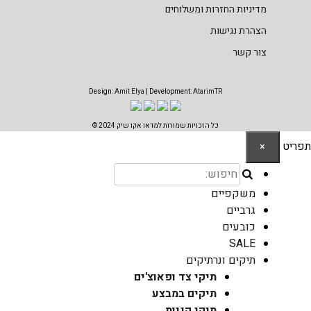
מדיניות החזרות ומשלוחים
הצהרת נגישות
צור קשר
Design:
Amit Elya
| Development:
AtarimTR
כל הזכויות שמורות למדאו אקו שיק 2024 ©
תפריט
×
משקפיים
גרביים
כובעים
SALE
תיקים ונרתיקים
תיקי צד ופאוצ'ים
תיקים במבצע
תיקי קניות