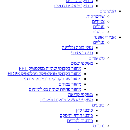
נרתיקים גדולים
נרתיקי מסמכים גדולים
תכשיטים
שרשראות
צמידים
עגילים
טבעות
אביזרי אופנה
נעליים
נעלי בובה ובלרינה
כפכפי אצבע
משקפיים
משקפי שמש
מחזור בקבוקי שתייה מפלסטיק PET
מחזור בקבוקי טואלטיקה מפלסטיק HDPE
מחזור של בקבוקים ובמבוק אורגני
מחזור צמיגים
מחזור פחיות שתיה מאלומיניום
משקפי קריאה
משקפי שמש לתינוקות ולילדים
כובעים
כובעי קיץ
כובעי חורף יוניסקס
כובעים לגברים
גרביים