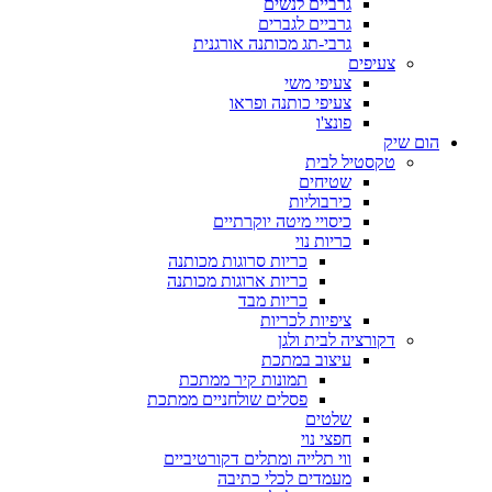
גרביים לנשים
גרביים לגברים
גרבי-תג מכותנה אורגנית
צעיפים
צעיפי משי
צעיפי כותנה ופראו
פונצ'ו
הום שיק
טקסטיל לבית
שטיחים
כירבוליות
כיסויי מיטה יוקרתיים
כריות נוי
כריות סרוגות מכותנה
כריות ארוגות מכותנה
כריות מבד
ציפיות לכריות
דקורציה לבית ולגן
עיצוב במתכת
תמונות קיר ממתכת
פסלים שולחניים ממתכת
שלטים
חפצי נוי
ווי תלייה ומתלים דקורטיביים
מעמדים לכלי כתיבה