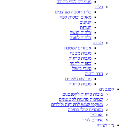
מעמדים לכלי כתיבה
כלים
כלי נירוסטה מעוצבים
מאגים וכוסות קפה
קנקנים
קערות
צלחות הגשה
צלחות לעוגה
מטבח
אביזרים למטבח
מגבות מטבח
מגבות סרוגות
כפפות לתנור
סינרי בישול
חדר רחצה
מברשות שיניים
מגבות סרוגות
קטנטנים
בובות סרוגות לקטנטנים
שמיכות סרוגות לקטנטנים
משקפי שמש לתינוקות ולילדים
מעמדים לכלי כתיבה
אוריגמי
איורים לקיר
נייר ויצירה