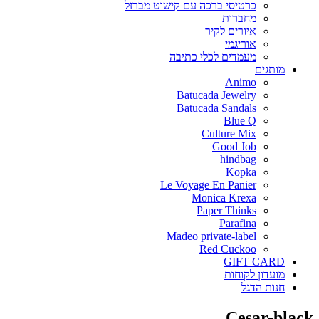
כרטיסי ברכה עם קישוט מברזל
מחברות
איורים לקיר
אוריגמי
מעמדים לכלי כתיבה
מותגים
Animo
Batucada Jewelry
Batucada Sandals
Blue Q
Culture Mix
Good Job
hindbag
Kopka
Le Voyage En Panier
Monica Krexa
Paper Thinks
Parafina
Madeo private-label
Red Cuckoo
GIFT CARD
מועדון לקוחות
חנות הדגל
Cesar-black