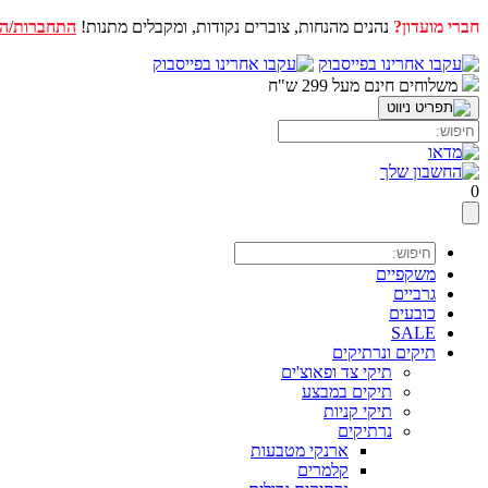
חברי מועדון?
נהנים מהנחות, צוברים נקודות, ומקבלים מתנות!
התחברות/ה
דלג
לתוכן
משלוחים חינם מעל 299 ש"ח
0
משקפיים
גרביים
כובעים
SALE
תיקים ונרתיקים
תיקי צד ופאוצ'ים
תיקים במבצע
תיקי קניות
נרתיקים
ארנקי מטבעות
קלמרים