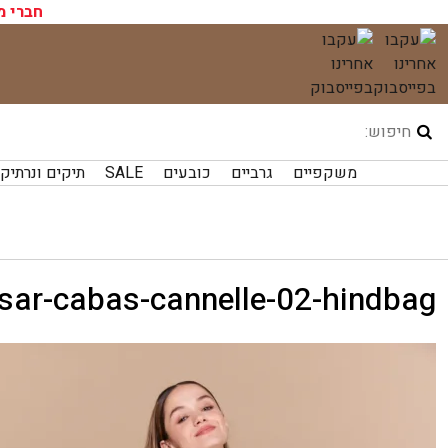
עגלת הקניות שלך ריקה כעת!
חברי מ
לג
תוכן
משקפיים
גרביים
כובעים
SALE
תיקים ונרתיק
sar-cabas-cannelle-02-hindbag.