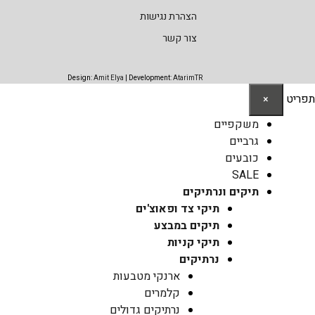
הצהרת נגישות
צור קשר
Design:
Amit Elya
| Development:
AtarimTR
תפריט
×
משקפיים
גרביים
כובעים
SALE
תיקים ונרתיקים
תיקי צד ופאוצ'ים
תיקים במבצע
תיקי קניות
נרתיקים
ארנקי מטבעות
קלמרים
נרתיקים גדולים