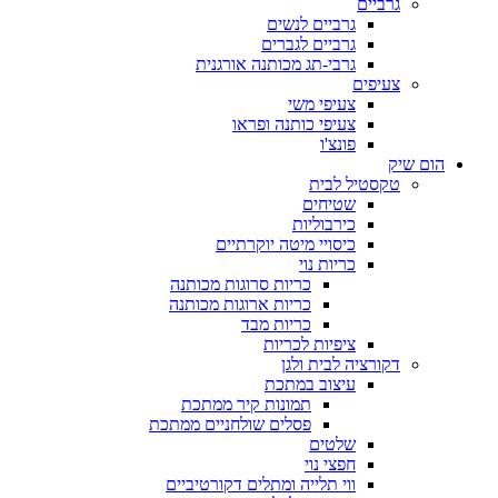
גרביים
גרביים לנשים
גרביים לגברים
גרבי-תג מכותנה אורגנית
צעיפים
צעיפי משי
צעיפי כותנה ופראו
פונצ'ו
הום שיק
טקסטיל לבית
שטיחים
כירבוליות
כיסויי מיטה יוקרתיים
כריות נוי
כריות סרוגות מכותנה
כריות ארוגות מכותנה
כריות מבד
ציפיות לכריות
דקורציה לבית ולגן
עיצוב במתכת
תמונות קיר ממתכת
פסלים שולחניים ממתכת
שלטים
חפצי נוי
ווי תלייה ומתלים דקורטיביים