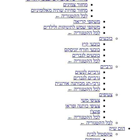
מחזור צמיגים
מחזור פחיות שתיה מאלומיניום
לכל הקטגוריה ←
משקפי קריאה
משקפי שמש לתינוקות ולילדים
לכל הקטגוריה ←
כובעים
כובעי קיץ
כובעי חורף יוניסקס
כובעים לגברים
לכל הקטגוריה ←
גרביים
גרביים לנשים
גרביים לגברים
גרבי-תג מכותנה אורגנית
לכל הקטגוריה ←
צעיפים
צעיפי משי
צעיפי כותנה ופראו
פונצ'ו
לכל הקטגוריה ←
לכל הקטגוריה ←
הום שיק
טקסטיל לבית
שטיחים