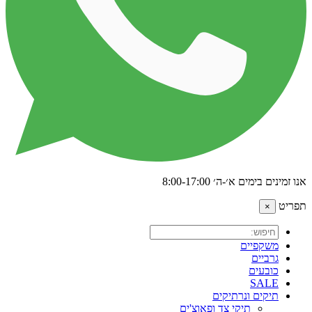
אנו זמינים בימים א׳-ה׳ 8:00-17:00
תפריט
×
משקפיים
גרביים
כובעים
SALE
תיקים ונרתיקים
תיקי צד ופאוצ'ים