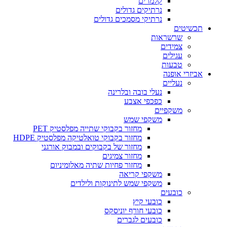
קלמרים
נרתיקים גדולים
נרתיקי מסמכים גדולים
תכשיטים
שרשראות
צמידים
עגילים
טבעות
אביזרי אופנה
נעליים
נעלי בובה ובלרינה
כפכפי אצבע
משקפיים
משקפי שמש
מחזור בקבוקי שתייה מפלסטיק PET
מחזור בקבוקי טואלטיקה מפלסטיק HDPE
מחזור של בקבוקים ובמבוק אורגני
מחזור צמיגים
מחזור פחיות שתיה מאלומיניום
משקפי קריאה
משקפי שמש לתינוקות ולילדים
כובעים
כובעי קיץ
כובעי חורף יוניסקס
כובעים לגברים