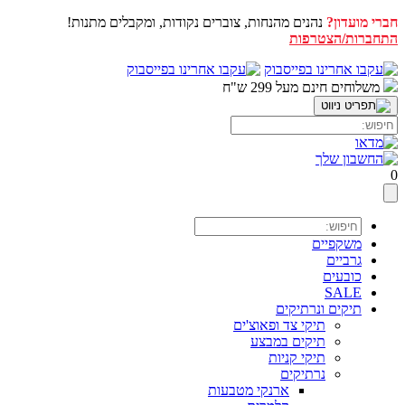
חברי מועדון?
נהנים מהנחות, צוברים נקודות, ומקבלים מתנות!
התחברות/הצטרפות
דלג
לתוכן
משלוחים חינם מעל 299 ש"ח
0
משקפיים
גרביים
כובעים
SALE
תיקים ונרתיקים
תיקי צד ופאוצ'ים
תיקים במבצע
תיקי קניות
נרתיקים
ארנקי מטבעות