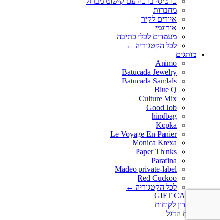
כרטיסי ברכה עם קישוט מברזל
מחברות
איורים לקיר
אוריגמי
מעמדים לכלי כתיבה
לכל הקטגוריה ←
מותגים
Animo
Batucada Jewelry
Batucada Sandals
Blue Q
Culture Mix
Good Job
hindbag
Kopka
Le Voyage En Panier
Monica Krexa
Paper Thinks
Parafina
Madeo private-label
Red Cuckoo
לכל הקטגוריה ←
GIFT CARD
מועדון לקוחות
חנות הדגל