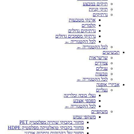
תיקים במבצע
תיקי קניות
נרתיקים
ארנקי מטבעות
קלמרים
נרתיקים גדולים
נרתיקי מסמכים גדולים
לכל הקטגוריה ←
לכל הקטגוריה ←
תכשיטים
שרשראות
צמידים
עגילים
טבעות
לכל הקטגוריה ←
אביזרי אופנה
נעליים
נעלי בובה ובלרינה
כפכפי אצבע
לכל הקטגוריה ←
משקפיים
משקפי שמש
מחזור בקבוקי שתייה מפלסטיק PET
מחזור בקבוקי טואלטיקה מפלסטיק HDPE
מחזור של בקבוקים ובמבוק אורגני