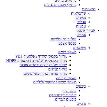
נרתיקים גדולים
נרתיקי מסמכים גדולים
תכשיטים
שרשראות
צמידים
עגילים
טבעות
אביזרי אופנה
נעליים
נעלי בובה ובלרינה
כפכפי אצבע
משקפיים
משקפי שמש
מחזור בקבוקי שתייה מפלסטיק PET
מחזור בקבוקי טואלטיקה מפלסטיק HDPE
מחזור של בקבוקים ובמבוק אורגני
מחזור צמיגים
מחזור פחיות שתיה מאלומיניום
משקפי קריאה
משקפי שמש לתינוקות ולילדים
כובעים
כובעי קיץ
כובעי חורף יוניסקס
כובעים לגברים
גרביים