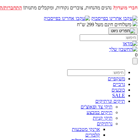
חברי מועדון?
נהנים מהנחות, צוברים נקודות, ומקבלים מתנות!
התחברות/ה
דלג
לתוכן
משלוחים חינם מעל 299 ש"ח
0
משקפיים
גרביים
כובעים
SALE
תיקים ונרתיקים
תיקי צד ופאוצ'ים
תיקים במבצע
תיקי קניות
נרתיקים
ארנקי מטבעות
קלמרים