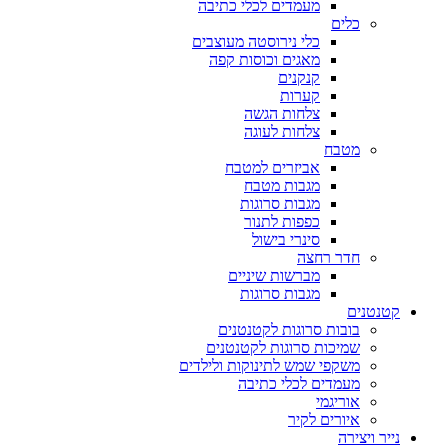
מעמדים לכלי כתיבה
כלים
כלי נירוסטה מעוצבים
מאגים וכוסות קפה
קנקנים
קערות
צלחות הגשה
צלחות לעוגה
מטבח
אביזרים למטבח
מגבות מטבח
מגבות סרוגות
כפפות לתנור
סינרי בישול
חדר רחצה
מברשות שיניים
מגבות סרוגות
קטנטנים
בובות סרוגות לקטנטנים
שמיכות סרוגות לקטנטנים
משקפי שמש לתינוקות ולילדים
מעמדים לכלי כתיבה
אוריגמי
איורים לקיר
נייר ויצירה