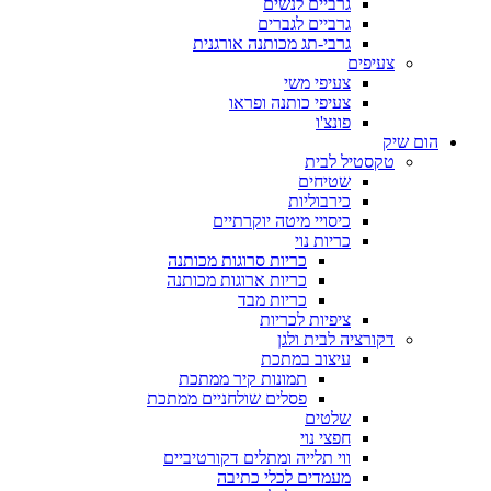
גרביים לנשים
גרביים לגברים
גרבי-תג מכותנה אורגנית
צעיפים
צעיפי משי
צעיפי כותנה ופראו
פונצ'ו
הום שיק
טקסטיל לבית
שטיחים
כירבוליות
כיסויי מיטה יוקרתיים
כריות נוי
כריות סרוגות מכותנה
כריות ארוגות מכותנה
כריות מבד
ציפיות לכריות
דקורציה לבית ולגן
עיצוב במתכת
תמונות קיר ממתכת
פסלים שולחניים ממתכת
שלטים
חפצי נוי
ווי תלייה ומתלים דקורטיביים
מעמדים לכלי כתיבה