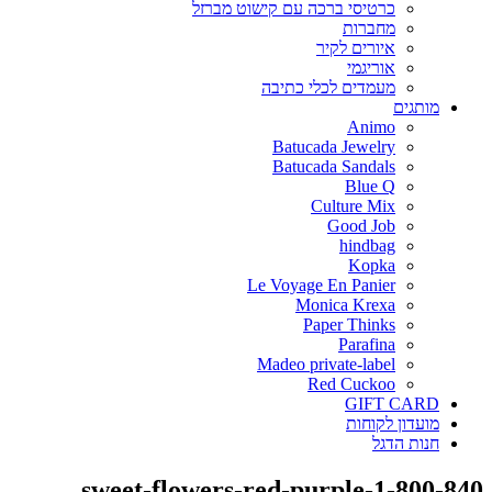
כרטיסי ברכה עם קישוט מברזל
מחברות
איורים לקיר
אוריגמי
מעמדים לכלי כתיבה
מותגים
Animo
Batucada Jewelry
Batucada Sandals
Blue Q
Culture Mix
Good Job
hindbag
Kopka
Le Voyage En Panier
Monica Krexa
Paper Thinks
Parafina
Madeo private-label
Red Cuckoo
GIFT CARD
מועדון לקוחות
חנות הדגל
sweet-flowers-red-purple-1-800-840