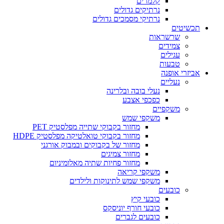
קלמרים
נרתיקים גדולים
נרתיקי מסמכים גדולים
תכשיטים
שרשראות
צמידים
עגילים
טבעות
אביזרי אופנה
נעליים
נעלי בובה ובלרינה
כפכפי אצבע
משקפיים
משקפי שמש
מחזור בקבוקי שתייה מפלסטיק PET
מחזור בקבוקי טואלטיקה מפלסטיק HDPE
מחזור של בקבוקים ובמבוק אורגני
מחזור צמיגים
מחזור פחיות שתיה מאלומיניום
משקפי קריאה
משקפי שמש לתינוקות ולילדים
כובעים
כובעי קיץ
כובעי חורף יוניסקס
כובעים לגברים