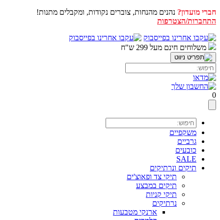
חברי מועדון?
נהנים מהנחות, צוברים נקודות, ומקבלים מתנות!
התחברות/הצטרפות
דלג
לתוכן
משלוחים חינם מעל 299 ש"ח
0
משקפיים
גרביים
כובעים
SALE
תיקים ונרתיקים
תיקי צד ופאוצ'ים
תיקים במבצע
תיקי קניות
נרתיקים
ארנקי מטבעות