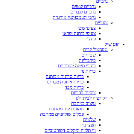
גרביים
גרביים לנשים
גרביים לגברים
גרבי-תג מכותנה אורגנית
צעיפים
צעיפי משי
צעיפי כותנה ופראו
פונצ'ו
הום שיק
טקסטיל לבית
שטיחים
כירבוליות
כיסויי מיטה יוקרתיים
כריות נוי
כריות סרוגות מכותנה
כריות ארוגות מכותנה
כריות מבד
ציפיות לכריות
דקורציה לבית ולגן
עיצוב במתכת
תמונות קיר ממתכת
פסלים שולחניים ממתכת
שלטים
חפצי נוי
ווי תלייה ומתלים דקורטיביים