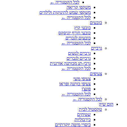
לכל הקטגוריה ←
משקפי קריאה
משקפי שמש לתינוקות ולילדים
לכל הקטגוריה ←
כובעים
כובעי קיץ
כובעי חורף יוניסקס
כובעים לגברים
לכל הקטגוריה ←
גרביים
גרביים לנשים
גרביים לגברים
גרבי-תג מכותנה אורגנית
לכל הקטגוריה ←
צעיפים
צעיפי משי
צעיפי כותנה ופראו
פונצ'ו
לכל הקטגוריה ←
לכל הקטגוריה ←
הום שיק
טקסטיל לבית
שטיחים
כירבוליות
כיסויי מיטה יוקרתיים