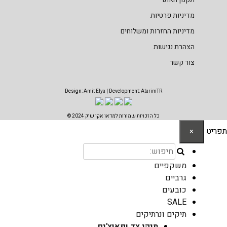
מדיניות פרטיות
מדיניות החזרות ומשלוחים
הצהרת נגישות
צור קשר
Design:
Amit Elya
| Development:
AtarimTR
כל הזכויות שמורות למדאו אקו שיק 2024 ©
תפריט
×
משקפיים
גרביים
כובעים
SALE
תיקים ונרתיקים
תיקי צד ופאוצ'ים