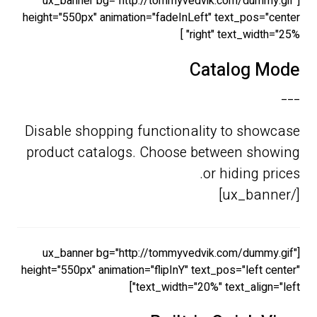
[ux_banner bg="http://tommyvedvik.com/dummy.gif"
height="550px" animation="fadeInLeft" text_pos="center
right" text_width="25%" ]
Catalog Mode
___
Disable shopping functionality to showcase
product catalogs. Choose between showing
or hiding prices.
[/ux_banner]
[ux_banner bg="http://tommyvedvik.com/dummy.gif"
height="550px" animation="flipInY" text_pos="left center"
text_width="20%" text_align="left"]