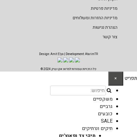
מדיניות פרטיות
מדיניות החזרות ומשלוחים
הצהרת נגישות
צור קשר
Design:
Amit Elya
| Development:
AtarimTR
כל הזכויות שמורות למדאו אקו שיק 2024 ©
תפריט
×
משקפיים
גרביים
כובעים
SALE
תיקים ונרתיקים
תיקי צד ופאוצ'ים