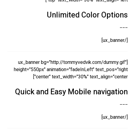
top" text_width="30%" text_align="left"]
Unlimited Color Options
___
[/ux_banner]
[ux_banner bg="http://tommyvedvik.com/dummy.gif"
height="550px" animation="fadeInLeft" text_pos="right
center" text_width="30%" text_align="center"]
Quick and Easy Mobile navigation
___
[/ux_banner]