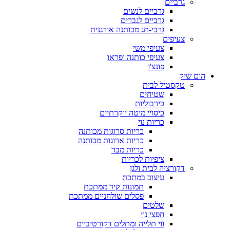
גרביים
גרביים לנשים
גרביים לגברים
גרבי-תג מכותנה אורגנית
צעיפים
צעיפי משי
צעיפי כותנה ופראו
פונצ'ו
הום שיק
טקסטיל לבית
שטיחים
כירבוליות
כיסויי מיטה יוקרתיים
כריות נוי
כריות סרוגות מכותנה
כריות ארוגות מכותנה
כריות מבד
ציפיות לכריות
דקורציה לבית ולגן
עיצוב במתכת
תמונות קיר ממתכת
פסלים שולחניים ממתכת
שלטים
חפצי נוי
ווי תלייה ומתלים דקורטיביים