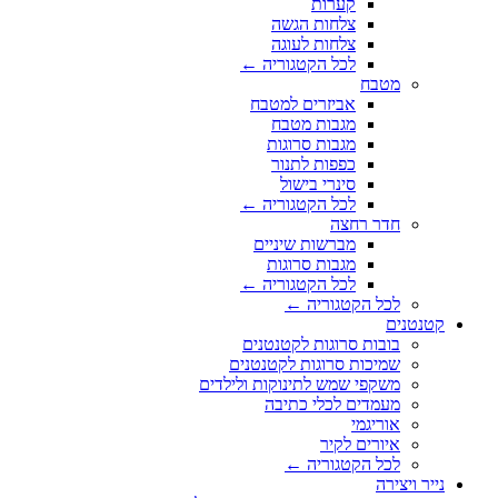
קערות
צלחות הגשה
צלחות לעוגה
לכל הקטגוריה ←
מטבח
אביזרים למטבח
מגבות מטבח
מגבות סרוגות
כפפות לתנור
סינרי בישול
לכל הקטגוריה ←
חדר רחצה
מברשות שיניים
מגבות סרוגות
לכל הקטגוריה ←
לכל הקטגוריה ←
קטנטנים
בובות סרוגות לקטנטנים
שמיכות סרוגות לקטנטנים
משקפי שמש לתינוקות ולילדים
מעמדים לכלי כתיבה
אוריגמי
איורים לקיר
לכל הקטגוריה ←
נייר ויצירה