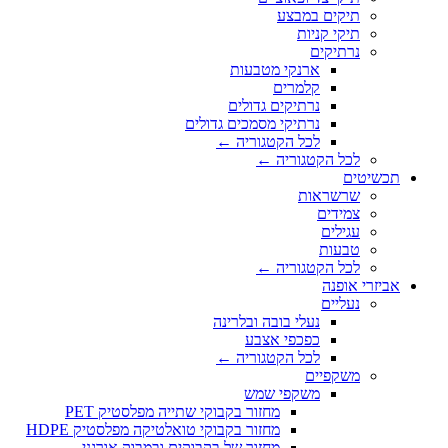
תיקים במבצע
תיקי קניות
נרתיקים
ארנקי מטבעות
קלמרים
נרתיקים גדולים
נרתיקי מסמכים גדולים
לכל הקטגוריה ←
לכל הקטגוריה ←
תכשיטים
שרשראות
צמידים
עגילים
טבעות
לכל הקטגוריה ←
אביזרי אופנה
נעליים
נעלי בובה ובלרינה
כפכפי אצבע
לכל הקטגוריה ←
משקפיים
משקפי שמש
מחזור בקבוקי שתייה מפלסטיק PET
מחזור בקבוקי טואלטיקה מפלסטיק HDPE
מחזור של בקבוקים ובמבוק אורגני