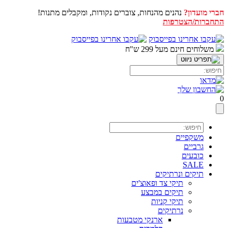
חברי מועדון?
נהנים מהנחות, צוברים נקודות, ומקבלים מתנות!
התחברות/הצטרפות
דלג
לתוכן
משלוחים חינם מעל 299 ש"ח
0
משקפיים
גרביים
כובעים
SALE
תיקים ונרתיקים
תיקי צד ופאוצ'ים
תיקים במבצע
תיקי קניות
נרתיקים
ארנקי מטבעות