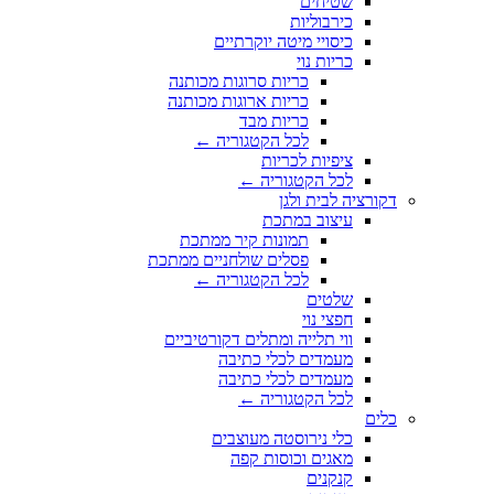
שטיחים
כירבוליות
כיסויי מיטה יוקרתיים
כריות נוי
כריות סרוגות מכותנה
כריות ארוגות מכותנה
כריות מבד
לכל הקטגוריה ←
ציפיות לכריות
לכל הקטגוריה ←
דקורציה לבית ולגן
עיצוב במתכת
תמונות קיר ממתכת
פסלים שולחניים ממתכת
לכל הקטגוריה ←
שלטים
חפצי נוי
ווי תלייה ומתלים דקורטיביים
מעמדים לכלי כתיבה
מעמדים לכלי כתיבה
לכל הקטגוריה ←
כלים
כלי נירוסטה מעוצבים
מאגים וכוסות קפה
קנקנים