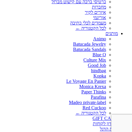
כרטיסי ברכה עם קישוט מברזל
מחברות
איורים לקיר
אוריגמי
מעמדים לכלי כתיבה
לכל הקטגוריה ←
מותגים
Animo
Batucada Jewelry
Batucada Sandals
Blue Q
Culture Mix
Good Job
hindbag
Kopka
Le Voyage En Panier
Monica Krexa
Paper Thinks
Parafina
Madeo private-label
Red Cuckoo
לכל הקטגוריה ←
GIFT CARD
מועדון לקוחות
חנות הדגל