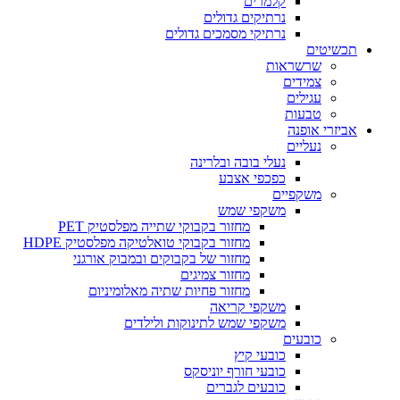
קלמרים
נרתיקים גדולים
נרתיקי מסמכים גדולים
תכשיטים
שרשראות
צמידים
עגילים
טבעות
אביזרי אופנה
נעליים
נעלי בובה ובלרינה
כפכפי אצבע
משקפיים
משקפי שמש
מחזור בקבוקי שתייה מפלסטיק PET
מחזור בקבוקי טואלטיקה מפלסטיק HDPE
מחזור של בקבוקים ובמבוק אורגני
מחזור צמיגים
מחזור פחיות שתיה מאלומיניום
משקפי קריאה
משקפי שמש לתינוקות ולילדים
כובעים
כובעי קיץ
כובעי חורף יוניסקס
כובעים לגברים