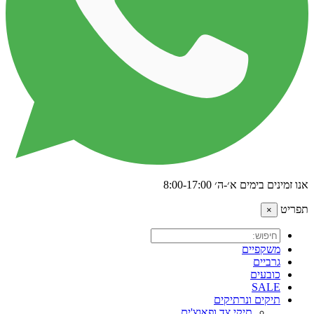
אנו זמינים בימים א׳-ה׳ 8:00-17:00
תפריט
×
משקפיים
גרביים
כובעים
SALE
תיקים ונרתיקים
תיקי צד ופאוצ'ים