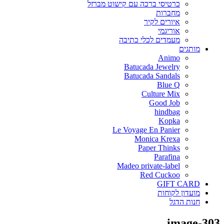
כרטיסי ברכה עם קישוט מברזל
מחברות
איורים לקיר
אוריגמי
מעמדים לכלי כתיבה
מותגים
Animo
Batucada Jewelry
Batucada Sandals
Blue Q
Culture Mix
Good Job
hindbag
Kopka
Le Voyage En Panier
Monica Krexa
Paper Thinks
Parafina
Madeo private-label
Red Cuckoo
GIFT CARD
מועדון לקוחות
חנות הדגל
image-303