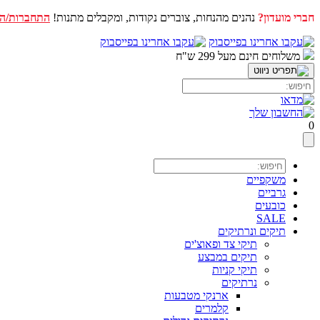
חברי מועדון?
נהנים מהנחות, צוברים נקודות, ומקבלים מתנות!
התחברות/ה
דלג
לתוכן
משלוחים חינם מעל 299 ש"ח
0
משקפיים
גרביים
כובעים
SALE
תיקים ונרתיקים
תיקי צד ופאוצ'ים
תיקים במבצע
תיקי קניות
נרתיקים
ארנקי מטבעות
קלמרים