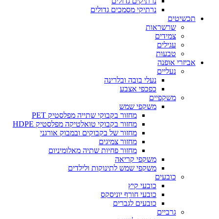
נרתיקים גדולים
נרתיקי מסמכים גדולים
תכשיטים
שרשראות
צמידים
עגילים
טבעות
אביזרי אופנה
נעליים
נעלי בובה ובלרינה
כפכפי אצבע
משקפיים
משקפי שמש
מחזור בקבוקי שתייה מפלסטיק PET
מחזור בקבוקי טואלטיקה מפלסטיק HDPE
מחזור של בקבוקים ובמבוק אורגני
מחזור צמיגים
מחזור פחיות שתיה מאלומיניום
משקפי קריאה
משקפי שמש לתינוקות ולילדים
כובעים
כובעי קיץ
כובעי חורף יוניסקס
כובעים לגברים
גרביים