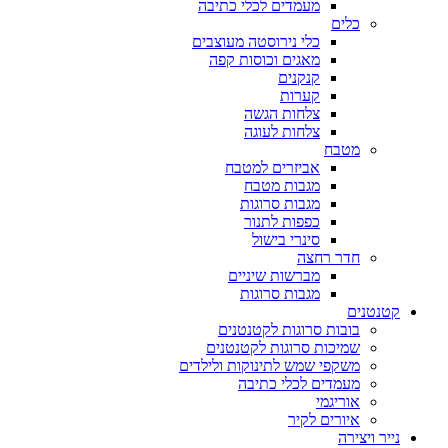
מעמדים לכלי כתיבה
כלים
כלי נירוסטה מעוצבים
מאגים וכוסות קפה
קנקנים
קערות
צלחות הגשה
צלחות לעוגה
מטבח
אביזרים למטבח
מגבות מטבח
מגבות סרוגות
כפפות לתנור
סינרי בישול
חדר רחצה
מברשות שיניים
מגבות סרוגות
קטנטנים
בובות סרוגות לקטנטנים
שמיכות סרוגות לקטנטנים
משקפי שמש לתינוקות ולילדים
מעמדים לכלי כתיבה
אוריגמי
איורים לקיר
נייר ויצירה