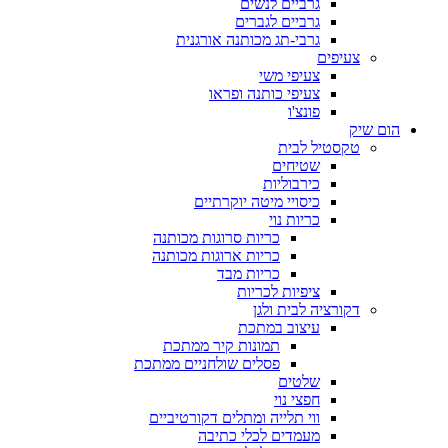
גרביים לנשים
גרביים לגברים
גרבי-תג מכותנה אורגנית
צעיפים
צעיפי משי
צעיפי כותנה ופראו
פונצ'ו
הום שיק
טקסטיל לבית
שטיחים
כירבוליות
כיסויי מיטה יוקרתיים
כריות נוי
כריות סרוגות מכותנה
כריות ארוגות מכותנה
כריות מבד
ציפיות לכריות
דקורציה לבית ולגן
עיצוב במתכת
תמונות קיר ממתכת
פסלים שולחניים ממתכת
שלטים
חפצי נוי
ווי תלייה ומתלים דקורטיביים
מעמדים לכלי כתיבה