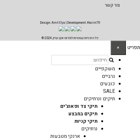
צור קשר
Design:
Amit Elya
| Development:
AtarimTR
כל הזכויות שמורות למדאו אקו שיק 2024 ©
תפריט
×
משקפיים
גרביים
כובעים
SALE
תיקים ונרתיקים
תיקי צד ופאוצ'ים
תיקים במבצע
תיקי קניות
נרתיקים
ארנקי מטבעות