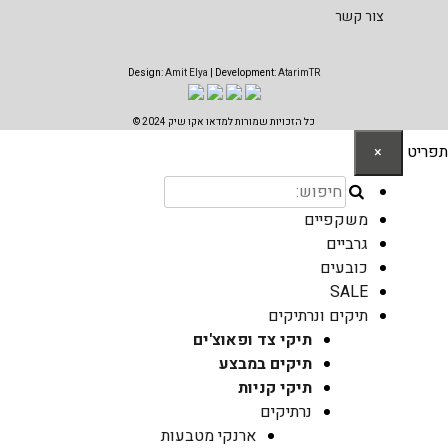
צור קשר
Design:
Amit Elya
| Development:
AtarimTR
כל הזכויות שמורות למדאו אקו שיק 2024 ©
תפריט
×
משקפיים
גרביים
כובעים
SALE
תיקים ונרתיקים
תיקי צד ופאוצ'ים
תיקים במבצע
תיקי קניות
נרתיקים
ארנקי מטבעות