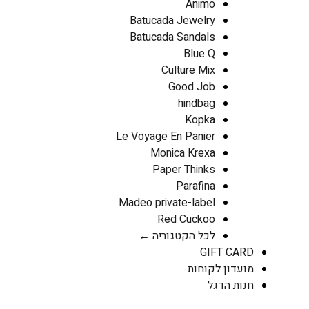
Animo
Batucada Jewelry
Batucada Sandals
Blue Q
Culture Mix
Good Job
hindbag
Kopka
Le Voyage En Panier
Monica Krexa
Paper Thinks
Parafina
Madeo private-label
Red Cuckoo
לכל הקטגוריה ←
GIF
לקוחות
גל