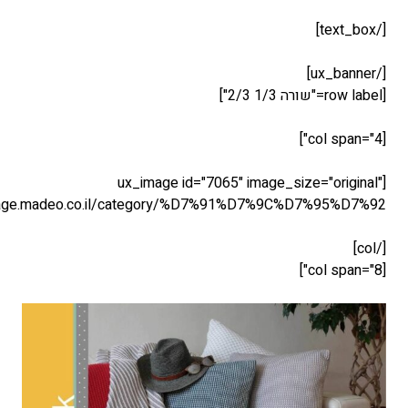
[ux_image id="7065" image_s
link="https://stage.madeo.co.il/category/%D7%91%D7%9C%D