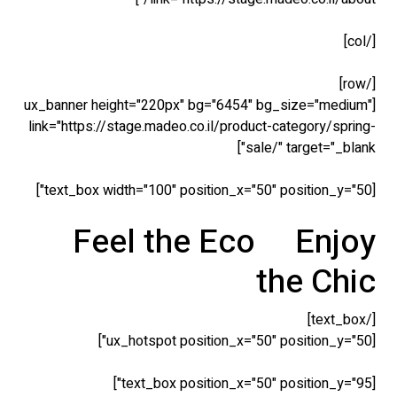
[ux_banner height="220px" bg="6454" bg_
link="https://stage.madeo.co.il/product-c
sale/" 
Feel the Eco
th