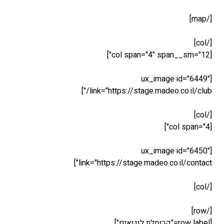
[ux_i
link="https://stage.ma
[ux_i
link="https://stage.madeo