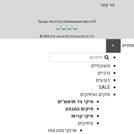
צור קשר
Design:
Amit Elya
| Development:
AtarimTR
כל הזכויות שמורות למדאו אקו שיק 2024 ©
תפריט
×
משקפיים
גרביים
כובעים
SALE
תיקים ונרתיקים
תיקי צד ופאוצ'ים
תיקים במבצע
תיקי קניות
נרתיקים
ארנקי מטבעות