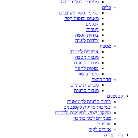
מעמדים לכלי כתיבה
כלים
כלי נירוסטה מעוצבים
מאגים וכוסות קפה
קנקנים
קערות
צלחות הגשה
צלחות לעוגה
מטבח
אביזרים למטבח
מגבות מטבח
מגבות סרוגות
כפפות לתנור
סינרי בישול
חדר רחצה
מברשות שיניים
מגבות סרוגות
קטנטנים
בובות סרוגות לקטנטנים
שמיכות סרוגות לקטנטנים
משקפי שמש לתינוקות ולילדים
מעמדים לכלי כתיבה
אוריגמי
איורים לקיר
נייר ויצירה