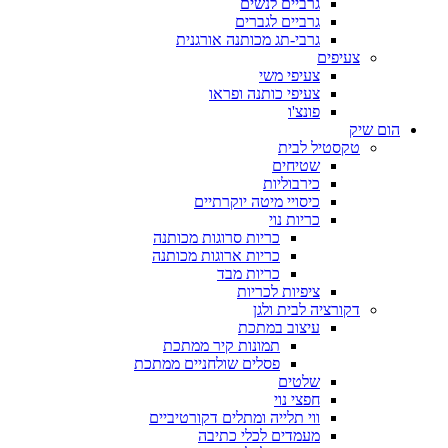
גרביים לנשים
גרביים לגברים
גרבי-תג מכותנה אורגנית
צעיפים
צעיפי משי
צעיפי כותנה ופראו
פונצ'ו
הום שיק
טקסטיל לבית
שטיחים
כירבוליות
כיסויי מיטה יוקרתיים
כריות נוי
כריות סרוגות מכותנה
כריות ארוגות מכותנה
כריות מבד
ציפיות לכריות
דקורציה לבית ולגן
עיצוב במתכת
תמונות קיר ממתכת
פסלים שולחניים ממתכת
שלטים
חפצי נוי
ווי תלייה ומתלים דקורטיביים
מעמדים לכלי כתיבה