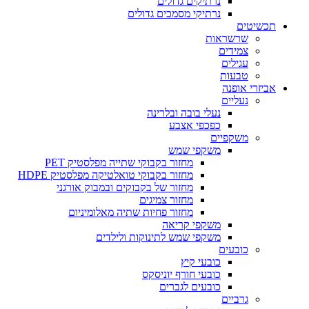
נרתיקים גדולים
נרתיקי מסמכים גדולים
תכשיטים
שרשראות
צמידים
עגילים
טבעות
אביזרי אופנה
נעליים
נעלי בובה ובלרינה
כפכפי אצבע
משקפיים
משקפי שמש
מחזור בקבוקי שתייה מפלסטיק PET
מחזור בקבוקי טואלטיקה מפלסטיק HDPE
מחזור של בקבוקים ובמבוק אורגני
מחזור צמיגים
מחזור פחיות שתיה מאלומיניום
משקפי קריאה
משקפי שמש לתינוקות ולילדים
כובעים
כובעי קיץ
כובעי חורף יוניסקס
כובעים לגברים
גרביים