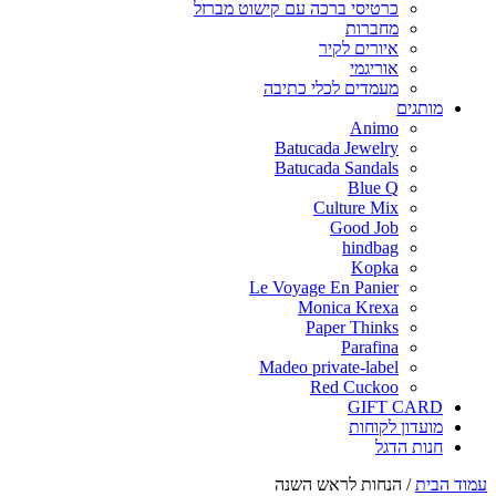
כרטיסי ברכה עם קישוט מברזל
מחברות
איורים לקיר
אוריגמי
מעמדים לכלי כתיבה
מותגים
Animo
Batucada Jewelry
Batucada Sandals
Blue Q
Culture Mix
Good Job
hindbag
Kopka
Le Voyage En Panier
Monica Krexa
Paper Thinks
Parafina
Madeo private-label
Red Cuckoo
GIFT CARD
מועדון לקוחות
חנות הדגל
עמוד הבית
/
הנחות לראש השנה