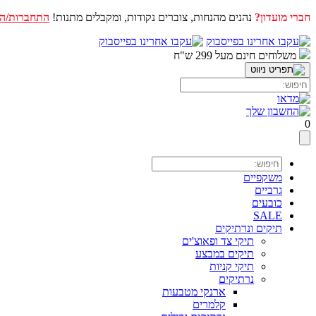
חברי מועדון?
נהנים מהנחות, צוברים נקודות, ומקבלים מתנות!
התחברות/ה
דלג
לתוכן
משלוחים חינם מעל 299 ש"ח
0
משקפיים
גרביים
כובעים
SALE
תיקים ונרתיקים
תיקי צד ופאוצ'ים
תיקים במבצע
תיקי קניות
נרתיקים
ארנקי מטבעות
קלמרים