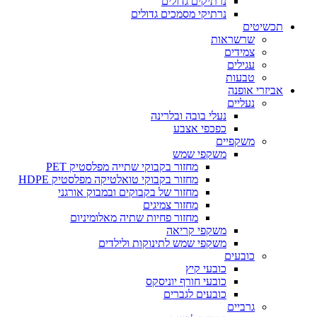
נרתיקים גדולים
נרתיקי מסמכים גדולים
תכשיטים
שרשראות
צמידים
עגילים
טבעות
אביזרי אופנה
נעליים
נעלי בובה ובלרינה
כפכפי אצבע
משקפיים
משקפי שמש
מחזור בקבוקי שתייה מפלסטיק PET
מחזור בקבוקי טואלטיקה מפלסטיק HDPE
מחזור של בקבוקים ובמבוק אורגני
מחזור צמיגים
מחזור פחיות שתיה מאלומיניום
משקפי קריאה
משקפי שמש לתינוקות ולילדים
כובעים
כובעי קיץ
כובעי חורף יוניסקס
כובעים לגברים
גרביים