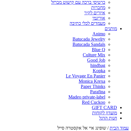
כרטיסי ברכה עם קישוט מברזל
מחברות
איורים לקיר
אוריגמי
מעמדים לכלי כתיבה
מותגים
Animo
Batucada Jewelry
Batucada Sandals
Blue Q
Culture Mix
Good Job
hindbag
Kopka
Le Voyage En Panier
Monica Krexa
Paper Thinks
Parafina
Madeo private-label
Red Cuckoo
GIFT CARD
מועדון לקוחות
חנות הדגל
עמוד הבית
/
שופינג איי אל אקסטרה סייל