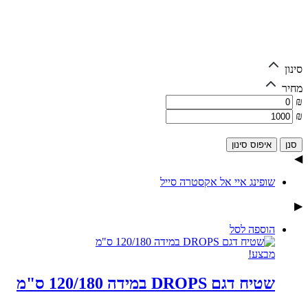
סינון
מחיר
₪
₪
איפוס סינון
◀
שופינג איי אל אקסטרה סייל
▶
הוספה לסל
מבצע!
שטיח דגם DROPS במידה 120/180 ס"מ