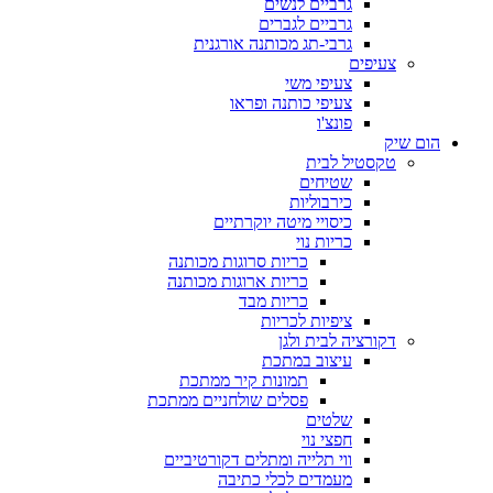
גרביים לנשים
גרביים לגברים
גרבי-תג מכותנה אורגנית
צעיפים
צעיפי משי
צעיפי כותנה ופראו
פונצ'ו
הום שיק
טקסטיל לבית
שטיחים
כירבוליות
כיסויי מיטה יוקרתיים
כריות נוי
כריות סרוגות מכותנה
כריות ארוגות מכותנה
כריות מבד
ציפיות לכריות
דקורציה לבית ולגן
עיצוב במתכת
תמונות קיר ממתכת
פסלים שולחניים ממתכת
שלטים
חפצי נוי
ווי תלייה ומתלים דקורטיביים
מעמדים לכלי כתיבה