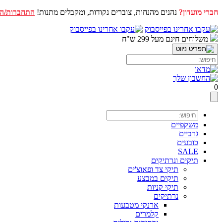
חברי מועדון?
נהנים מהנחות, צוברים נקודות, ומקבלים מתנות!
התחברות/ה
דלג
לתוכן
משלוחים חינם מעל 299 ש"ח
0
משקפיים
גרביים
כובעים
SALE
תיקים ונרתיקים
תיקי צד ופאוצ'ים
תיקים במבצע
תיקי קניות
נרתיקים
ארנקי מטבעות
קלמרים