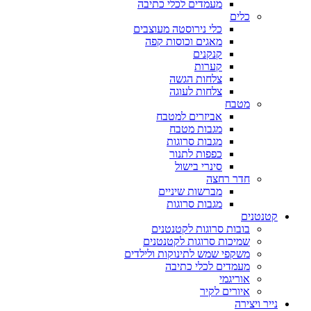
מעמדים לכלי כתיבה
כלים
כלי נירוסטה מעוצבים
מאגים וכוסות קפה
קנקנים
קערות
צלחות הגשה
צלחות לעוגה
מטבח
אביזרים למטבח
מגבות מטבח
מגבות סרוגות
כפפות לתנור
סינרי בישול
חדר רחצה
מברשות שיניים
מגבות סרוגות
קטנטנים
בובות סרוגות לקטנטנים
שמיכות סרוגות לקטנטנים
משקפי שמש לתינוקות ולילדים
מעמדים לכלי כתיבה
אוריגמי
איורים לקיר
נייר ויצירה