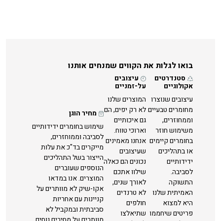
בואו לגלות את הקווים שמנחים אותנו
סטנדרטים
עיצובים
אקולוגיים
על-זמניים
עיצובים שנוצרו
המוצרים שלנו
מחומרים טבעיים
לא רק יפים, הם
מחיר הוגן
וממחוזרים,
גם איכותיים
שימוש בחומרים ידידותיים
משימוש חוזר
וארוכי טווח.
לסביבה וממוחזרים,
בחומרים קיימים
אנחנו מאמינים
מייקרים בד"כ את עלות
או בתהליכים
שעיצובים
הייצור בשל התהליכים
ידידותיים
נכונים הם כאלה
הנוספים שעוברים
לסביבה.
שילוו אתכם
המוצרים. אנו במדאו
התשוקה
לאורך שנים,
אקו-שיק לא מוותרים על
האמיתית שלנו
לא טרנדים
קניינות עם אחריות
היא למצוא
חולפים
סביבתית ובמקביל לא
פריטים שיחממו
שתיאלצו
מוותרים על מחירים נוחים