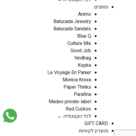
מותגים
Animo
Batucada Jewelry
Batucada Sandals
Blue Q
Culture Mix
Good Job
hindbag
Kopka
Le Voyage En Panier
Monica Krexa
Paper Thinks
Parafina
Madeo private-label
Red Cuckoo
לכל הקטגוריה ←
GIFT CARD
מועדון לקוחות