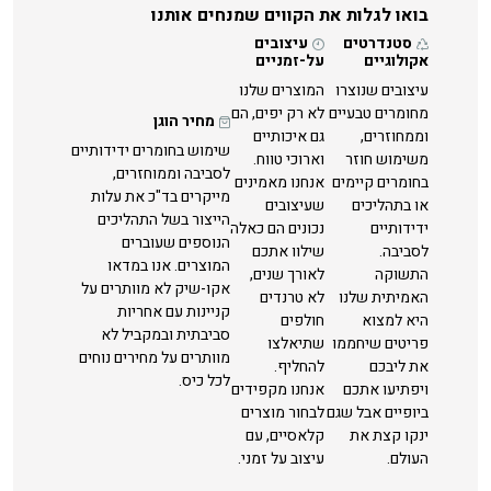
בואו לגלות את הקווים שמנחים אותנו
סטנדרטים
עיצובים
אקולוגיים
על-זמניים
עיצובים שנוצרו
המוצרים שלנו
מחומרים טבעיים
לא רק יפים, הם
מחיר הוגן
וממחוזרים,
גם איכותיים
שימוש בחומרים ידידותיים
משימוש חוזר
וארוכי טווח.
לסביבה וממוחזרים,
בחומרים קיימים
אנחנו מאמינים
מייקרים בד"כ את עלות
או בתהליכים
שעיצובים
הייצור בשל התהליכים
ידידותיים
נכונים הם כאלה
הנוספים שעוברים
לסביבה.
שילוו אתכם
המוצרים. אנו במדאו
התשוקה
לאורך שנים,
אקו-שיק לא מוותרים על
האמיתית שלנו
לא טרנדים
קניינות עם אחריות
היא למצוא
חולפים
סביבתית ובמקביל לא
פריטים שיחממו
שתיאלצו
מוותרים על מחירים נוחים
את ליבכם
להחליף.
לכל כיס.
ויפתיעו אתכם
אנחנו מקפידים
ביופיים אבל שגם
לבחור מוצרים
ינקו קצת את
קלאסיים, עם
העולם.
עיצוב על זמני.