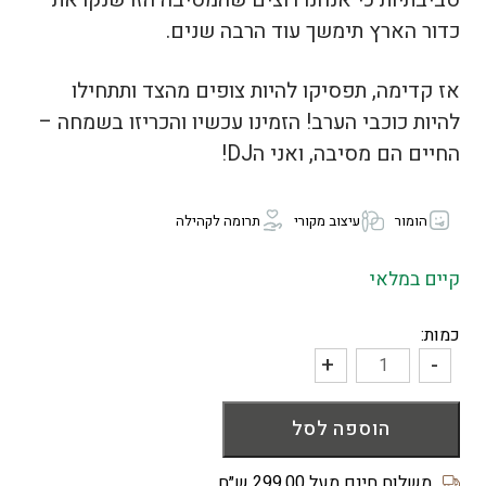
כדור הארץ תימשך עוד הרבה שנים.
אז קדימה, תפסיקו להיות צופים מהצד ותתחילו
להיות כוכבי הערב! הזמינו עכשיו והכריזו בשמחה –
החיים הם מסיבה, ואני הDJ!
הומור
עיצוב מקורי
תרומה לקהילה
קיים במלאי
כמות:
+
-
כמות
של
הוספה לסל
ארנק
מטבעות
Hellraiser
משלוח חינם מעל 299.00 ש״ח