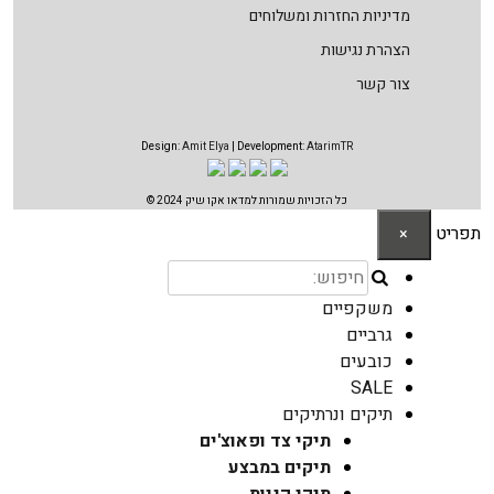
מדיניות החזרות ומשלוחים
הצהרת נגישות
צור קשר
Design:
Amit Elya
| Development:
AtarimTR
כל הזכויות שמורות למדאו אקו שיק 2024 ©
תפריט
×
משקפיים
גרביים
כובעים
SALE
תיקים ונרתיקים
תיקי צד ופאוצ'ים
תיקים במבצע