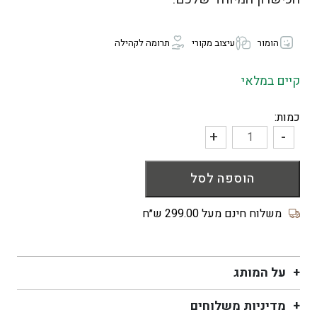
הומור
עיצוב מקורי
תרומה לקהילה
קיים במלאי
כמות:
+
-
כמות
של
הוספה לסל
גרבי
גברים
Certified
משלוח חינם מעל 299.00 ש״ח
Pain
In
The
על המותג
Ass
מדיניות משלוחים