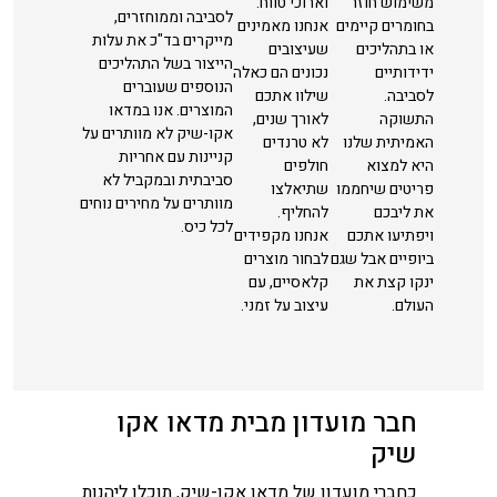
משימוש חוזר
וארוכי טווח.
לסביבה וממוחזרים,
בחומרים קיימים
אנחנו מאמינים
מייקרים בד"כ את עלות
או בתהליכים
שעיצובים
הייצור בשל התהליכים
ידידותיים
נכונים הם כאלה
הנוספים שעוברים
לסביבה.
שילוו אתכם
המוצרים. אנו במדאו
התשוקה
לאורך שנים,
אקו-שיק לא מוותרים על
האמיתית שלנו
לא טרנדים
קניינות עם אחריות
היא למצוא
חולפים
סביבתית ובמקביל לא
פריטים שיחממו
שתיאלצו
מוותרים על מחירים נוחים
את ליבכם
להחליף.
לכל כיס.
ויפתיעו אתכם
אנחנו מקפידים
ביופיים אבל שגם
לבחור מוצרים
ינקו קצת את
קלאסיים, עם
העולם.
עיצוב על זמני.
חבר מועדון מבית מדאו אקו
שיק
כחברי מועדון של מדאו אקו-שיק, תוכלו ליהנות