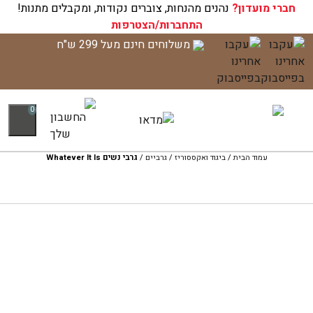
חברי מועדון?
עגלת הקניות שלך ריקה כעת!
נהנים מהנחות, צוברים נקודות, ומקבלים מתנות!
התחברות/הצטרפות
לג
משלוחים חינם מעל 299 ש"ח
תוכן
0
עמוד הבית
/
ביגוד ואקססוריז
/
גרביים
/
גרבי נשים Whatever It Is