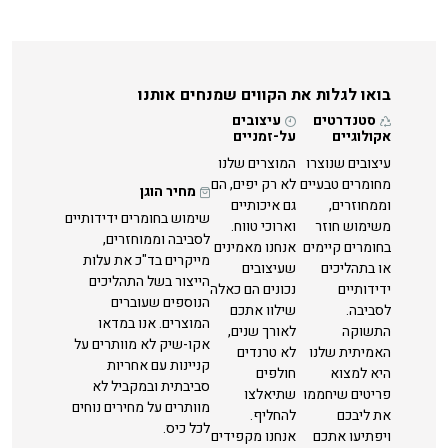
בואו לגלות את הקווים שמנחים אותנו
סטנדרטים
עיצובים
אקולוגיים
על-זמניים
עיצובים שנוצרו
המוצרים שלנו
מחומרים טבעיים
לא רק יפים, הם
מחיר הוגן
וממחוזרים,
גם איכותיים
שימוש בחומרים ידידותיים
משימוש חוזר
וארוכי טווח.
לסביבה וממוחזרים,
בחומרים קיימים
אנחנו מאמינים
מייקרים בד"כ את עלות
או בתהליכים
שעיצובים
הייצור בשל התהליכים
ידידותיים
נכונים הם כאלה
הנוספים שעוברים
לסביבה.
שילוו אתכם
המוצרים. אנו במדאו
התשוקה
לאורך שנים,
אקו-שיק לא מוותרים על
האמיתית שלנו
לא טרנדים
קניינות עם אחריות
היא למצוא
חולפים
סביבתית ובמקביל לא
פריטים שיחממו
שתיאלצו
מוותרים על מחירים נוחים
את ליבכם
להחליף.
לכל כיס.
ויפתיעו אתכם
אנחנו מקפידים