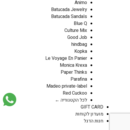
Animo
Batucada Jewelry
Batucada Sandals
Blue Q
Culture Mix
Good Job
hindbag
Kopka
Le Voyage En Panier
Monica Krexa
Paper Thinks
Parafina
Madeo private-label
Red Cuckoo
לכל הקטגוריה ←
GIFT CARD
מועדון לקוחות
חנות הדגל