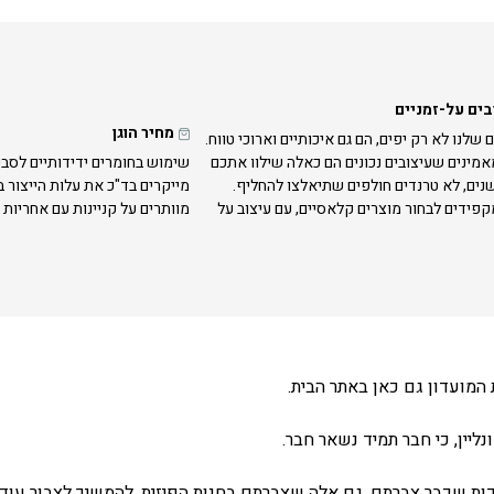
בים על-זמניים
מחיר הוגן
 שלנו לא רק יפים, הם גם איכותיים וארוכי טווח.
אמינים שעיצובים נכונים הם כאלה שילוו אתכם
שימוש בחומרים ידידותיים לסבי
נים, לא טרנדים חולפים שתיאלצו להחליף.
מייקרים בד"כ את עלות הייצור 
קפידים לבחור מוצרים קלאסיים, עם עיצוב על
מוותרים על קניינות עם אחריות 
המועדון גם כאן באתר הבית.
ליין, כי חבר תמיד נשאר חבר.
ת שכבר צברתם, גם אלה שצברתם בחנות הפיזית, להמשיך לצבור עוד 