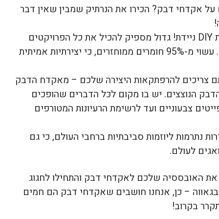
על אקדחי דבק? הכירו את הנרתיק שמבין שאין דבר
!
זה לא סתם נרתיק, זו מעבדת DIY ניידת! גדול מספיק להכיל את כל הפרויקטים
הדביקים והמבריקים שלכם. עשוי מ-95% חומרים ממוחזרים, כי יצירתיות אמיתית
ם צריכים להרפתקאות היצירה שלכם – מאקדח הדבק
דבק הנוצצים. יש בו מקום לכל הדברים שהופכים
יטים צבעוניים ועד לרשימת הרעיונות המטורפים
ת נתרמות ליוזמות סביבתיות ברחבי העולם, כי גם
אגים לעולם.
 את האובססיה שלכם לאקדחי דבק והתחילו לחגוג
ו בגאווה – כן, אנחנו חושבים שאקדחי דבק הם חמים
תקרר בקרוב!