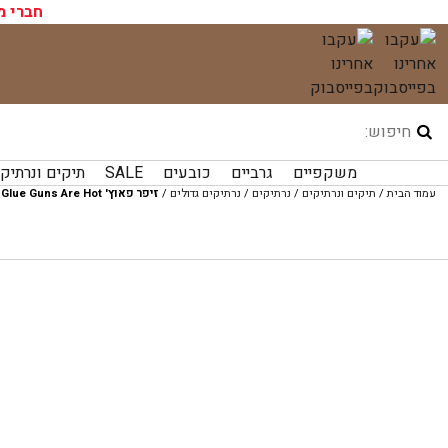
עגלת הקניות שלך ריקה כעת!
חברי מ
לג
תוכן
משקפיים
גרביים
כובעים
SALE
תיקים ונרתיק
עמוד הבית
/
תיקים ונרתיקים
/
נרתיקים
/
נרתיקים גדולים
/
זיפר פאוץ' Glue Guns Are Hot