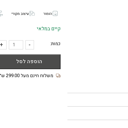
הומור
עיצוב מקורי
קיים במלאי
כמות:
+
-
כמות
של
הוספה לסל
זיפר
פאוץ'
Glue
משלוח חינם מעל 299.00 ש״ח
Guns
Are
Hot