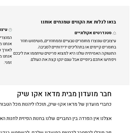
בואו לגלות את הקווים שמנחים אותנו
עיצו
סטנדרטים אקולוגיים
המוצרים
עיצובים שנוצרו מחומרים טבעיים וממחוזרים, משימוש חוזר
אנחנו מ
בחומרים קיימים או בתהליכים ידידותיים לסביבה.
לאורך ש
התשוקה האמיתית שלנו היא למצוא פריטים שיחממו את ליבכם
אנחנו מ
ויפתיעו אתכם ביופיים אבל שגם ינקו קצת את העולם.
זמני.
חבר מועדון מבית מדאו אקו שיק
כחברי מועדון של מדאו אקו-שיק, תוכלו ליהנות מכל הטבות 
אצלנו אין הפרדה בין החברים שלנו בחנות הפיזית לחנות האונ
פה תוכלו להתחבר לכרטיס המועדון שלכם, להשתמש בנקודו