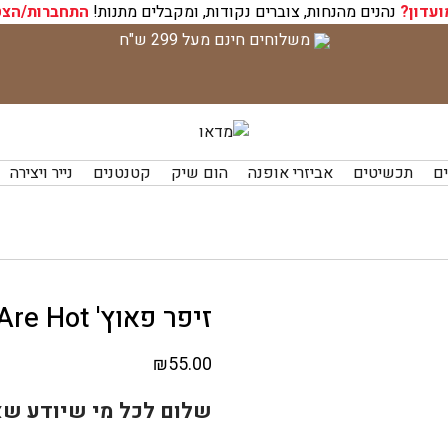
ועדון?
נהנים מהנחות, צוברים נקודות, ומקבלים מתנות!
התחברות/הצט
משלוחים חינם מעל 299 ש"ח
ים
תכשיטים
אביזרי אופנה
הום שיק
קטנטנים
נייר ויצירה
זיפר פאוץ' Glue Guns Are Hot
₪
55.00
שלום לכל מי שיודע שא