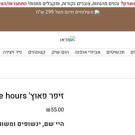
ועדון?
נהנים מהנחות, צוברים נקודות, ומקבלים מתנות!
התחברות/הצט
משלוחים חינם מעל 299 ש"ח
ים
תכשיטים
אביזרי אופנה
הום שיק
קטנטנים
נייר ויצירה
זיפר פאוץ' The wee hours
₪
55.00
היי שם, ינשופים ומשוג