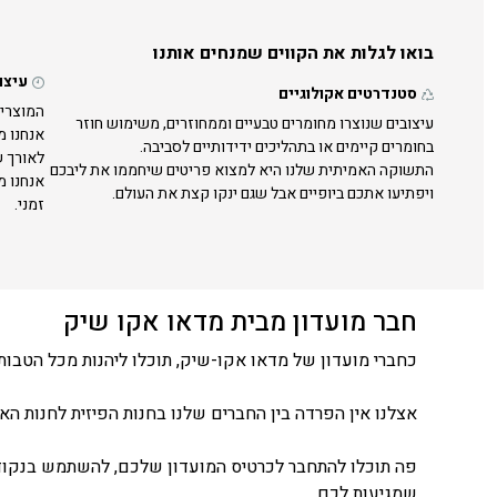
בואו לגלות את הקווים שמנחים אותנו
עיצו
סטנדרטים אקולוגיים
המוצרים
עיצובים שנוצרו מחומרים טבעיים וממחוזרים, משימוש חוזר
אנחנו מ
בחומרים קיימים או בתהליכים ידידותיים לסביבה.
לאורך ש
התשוקה האמיתית שלנו היא למצוא פריטים שיחממו את ליבכם
אנחנו מ
ויפתיעו אתכם ביופיים אבל שגם ינקו קצת את העולם.
זמני.
חבר מועדון מבית מדאו אקו שיק
כחברי מועדון של מדאו אקו-שיק, תוכלו ליהנות מכל הטבות 
אצלנו אין הפרדה בין החברים שלנו בחנות הפיזית לחנות האונ
פה תוכלו להתחבר לכרטיס המועדון שלכם, להשתמש בנקודו
שמגיעות לכם.