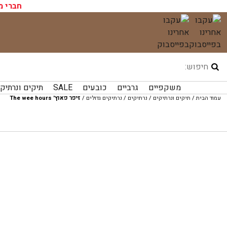
עגלת הקניות שלך ריקה כעת!
חברי מ
לג
תוכן
משקפיים
גרביים
כובעים
SALE
תיקים ונרתיק
עמוד הבית
/
תיקים ונרתיקים
/
נרתיקים
/
נרתיקים גדולים
/
זיפר פאוץ' The wee hours