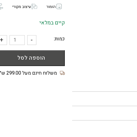
הומור
עיצוב מקורי
קיים במלאי
כמות:
+
-
כמות
של
הוספה לסל
זיפר
פאוץ'
The
משלוח חינם מעל 299.00 ש״ח
wee
hours