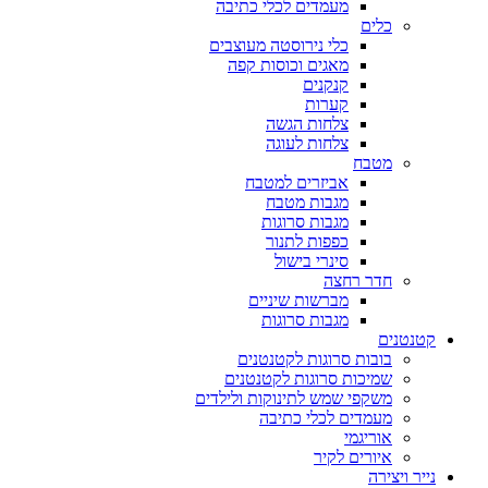
מעמדים לכלי כתיבה
כלים
כלי נירוסטה מעוצבים
מאגים וכוסות קפה
קנקנים
קערות
צלחות הגשה
צלחות לעוגה
מטבח
אביזרים למטבח
מגבות מטבח
מגבות סרוגות
כפפות לתנור
סינרי בישול
חדר רחצה
מברשות שיניים
מגבות סרוגות
קטנטנים
בובות סרוגות לקטנטנים
שמיכות סרוגות לקטנטנים
משקפי שמש לתינוקות ולילדים
מעמדים לכלי כתיבה
אוריגמי
איורים לקיר
נייר ויצירה