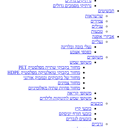
נרתיקים גדולים
נרתיקי מסמכים גדולים
תכשיטים
שרשראות
צמידים
עגילים
טבעות
אביזרי אופנה
נעליים
נעלי בובה ובלרינה
כפכפי אצבע
משקפיים
משקפי שמש
מחזור בקבוקי שתייה מפלסטיק PET
מחזור בקבוקי טואלטיקה מפלסטיק HDPE
מחזור של בקבוקים ובמבוק אורגני
מחזור צמיגים
מחזור פחיות שתיה מאלומיניום
משקפי קריאה
משקפי שמש לתינוקות ולילדים
כובעים
כובעי קיץ
כובעי חורף יוניסקס
כובעים לגברים
גרביים