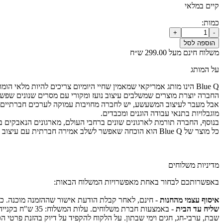
קיים במלאי
כמות:
כמות
+
-
של
הוספה לסל
זיפר
משלוח חינם מעל 299.00 ש״ח
פאוץ'
Too
על המותג
Much
Crap
Blue Q הינו מותג אמריקאי שמאמין שחיי היומיום צריכים להיות מלאי הומור, צבע ומשמעות.
החברה יוצרת מוצרים שמשלבים עיצוב נועז ומקורי עם מסרים שנונים שפשוט
אבל מעבר לעיצוב המשעשע, יש לחברה מחויבות עמוקה לערכים חברתיים ו
מוגבלויות בתנאי עבודה הוגנים ומכבדים.
בנוסף, החברה תורמת לארגונים שונים ברחבי העולם, מארגונים הנאבקים באי
כל מוצר של Blue Q הוא הוכחה שאפשר לשלב אמירה חברתית עם עיצוב מרענן ושקיימות יכולה להיות גם כיפית. כי בעולם שלנו, יופי, אחריות וחיוך הולכים יד ביד.
מדיניות משלוחים
באפשרותכם לבחור באחת מאפשרויות המשלוח הבאות:
איסוף עצמי מהחנות
- חינם, לאחר קבלת הודעת אישור שההזמנה מוכנה. כת
שליח עד הבית
שבת, ערבי-חג, חגים וימי שבתון. על הלקוח להקפיד על דיוק בהזנת פרטי 