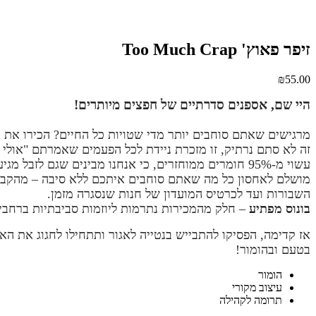
זיפר פאוץ' Too Much Crap
₪
55.00
היי שם, אספנים סדרתיים של חפצים מיותרים! ️
מרגישים שאתם סוחבים יותר מדי שטויות כל החיים? הכירו את 
זה לא סתם נרתיק, זו מזכרת ניידת לכל הפעמים שאמרתם "אולי 
עשוי מ-95% חומרים ממוחזרים, כי אנחנו מבינים שגם לזבל מגיעה הזדמנות שנייה.
השבורות ועד לכרטיס המועדון של חנות שנסגרה מזמן.
בונוס מפתיע
– חלק מהמכירות נתרמות ליוזמות סביבתיות ברחבי 
אז קדימה, הפסיקו להתבייש בנטייה לאגור ותתחילו לחגוג את האוס
בטעם ובהומור!
הומור
עיצוב מקורי
תרומה לקהילה