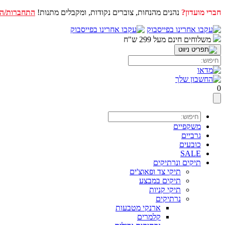
חברי מועדון?
נהנים מהנחות, צוברים נקודות, ומקבלים מתנות!
התחברות/ה
דלג
לתוכן
משלוחים חינם מעל 299 ש"ח
0
משקפיים
גרביים
כובעים
SALE
תיקים ונרתיקים
תיקי צד ופאוצ'ים
תיקים במבצע
תיקי קניות
נרתיקים
ארנקי מטבעות
קלמרים