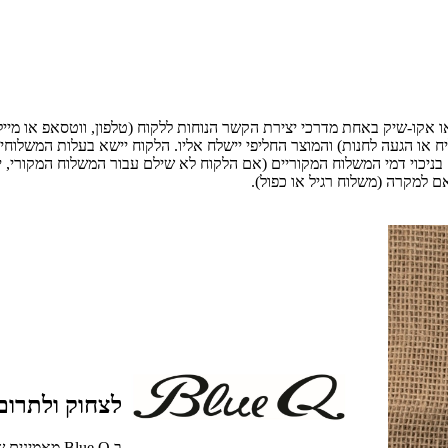
ו אקו-שיק באחת מדרכי יצירת הקשר הנוחות ללקוח (טלפון, ווטסאפ או מייל)
געה לחנות) והמוצר החליפי יישלח אליו. הלקוח יישא בעלות המשלוחים (הלוך ו
בניכוי דמי המשלוח המקוריים (אם הלקוח לא שילם עבור המשלוח המקורי, 
למקרה (משלוח רגיל או כפול).
לצחוק ולתרום 
ב Blue Q מא