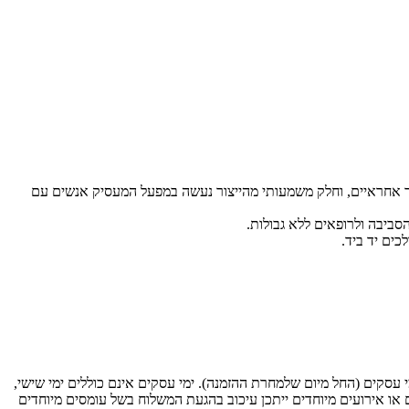
ור אחראיים, וחלק משמעותי מהייצור נעשה במפעל המעסיק אנשים עם
הסביבה ולרופאים ללא גבולות.
ות חברת משלוחים. עלות המשלוח: 35 ש"ח בקנייה עד 299 ש"ח. בקנייה מעל 299 ש"ח המשלוח חינם. המשלוח יסופק עד 6 ימי עסקים (החל מיום שלמחרת ההזמנה). ימי עסקים אינם כוללים ימי שישי,
 או אירועים מיוחדים ייתכן עיכוב בהגעת המשלוח בשל עומסים מיוחדים