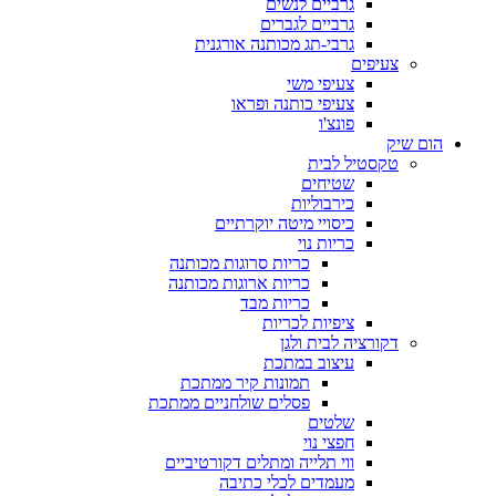
גרביים לנשים
גרביים לגברים
גרבי-תג מכותנה אורגנית
צעיפים
צעיפי משי
צעיפי כותנה ופראו
פונצ'ו
הום שיק
טקסטיל לבית
שטיחים
כירבוליות
כיסויי מיטה יוקרתיים
כריות נוי
כריות סרוגות מכותנה
כריות ארוגות מכותנה
כריות מבד
ציפיות לכריות
דקורציה לבית ולגן
עיצוב במתכת
תמונות קיר ממתכת
פסלים שולחניים ממתכת
שלטים
חפצי נוי
ווי תלייה ומתלים דקורטיביים
מעמדים לכלי כתיבה