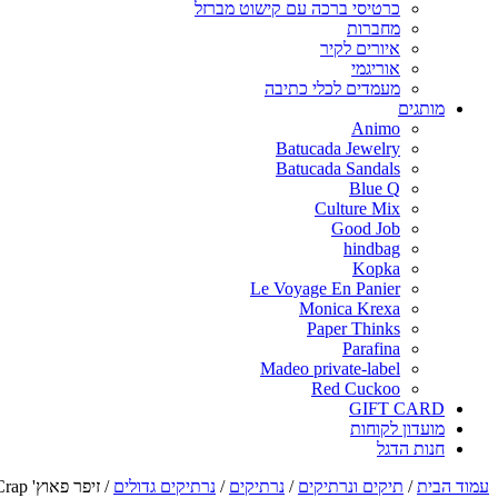
כרטיסי ברכה עם קישוט מברזל
מחברות
איורים לקיר
אוריגמי
מעמדים לכלי כתיבה
מותגים
Animo
Batucada Jewelry
Batucada Sandals
Blue Q
Culture Mix
Good Job
hindbag
Kopka
Le Voyage En Panier
Monica Krexa
Paper Thinks
Parafina
Madeo private-label
Red Cuckoo
GIFT CARD
מועדון לקוחות
חנות הדגל
עמוד הבית
/
תיקים ונרתיקים
/
נרתיקים
/
נרתיקים גדולים
/
זיפר פאוץ' Too Much Crap