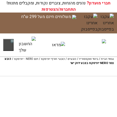
חברי מועדון?
עגלת הקניות שלך ריקה כעת!
נהנים מהנחות, צוברים נקודות, ומקבלים מתנות!
התחברות/הצטרפות
לג
משלוחים חינם מעל 299 ש"ח
תוכן
0
עמוד הבית
/
ביגוד ואקססוריז
/
כובעים
/
כובעי חורף יוניסקס
/
דגם NERO - יוניסקס
/
כובע
צמר NERO יוניסקס בצבע ירוק יער