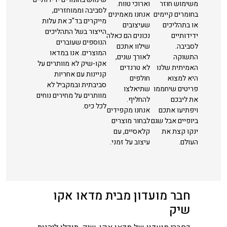
משימוש חוזר
וארוכי טווח.
לסביבה וממוחזרים,
בחומרים קיימים
אנחנו מאמינים
מייקרים בד"כ את עלות
או בתהליכים
שעיצובים
הייצור בשל התהליכים
ידידותיים
נכונים הם כאלה
הנוספים שעוברים
לסביבה.
שילוו אתכם
המוצרים. אנו במדאו
התשוקה
לאורך שנים,
אקו-שיק לא מוותרים על
האמיתית שלנו
לא טרנדים
קניינות עם אחריות
היא למצוא
חולפים
סביבתית ובמקביל לא
פריטים שיחממו
שתיאלצו
מוותרים על מחירים נוחים
את ליבכם
להחליף.
לכל כיס.
ויפתיעו אתכם
אנחנו מקפידים
ביופיים אבל שגם
לבחור מוצרים
ינקו קצת את
קלאסיים, עם
העולם.
עיצוב על זמני.
חבר מועדון מבית מדאו אקו
שיק