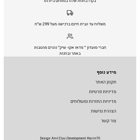
בקרו בחנות שלנו במתחם בית׳נס
משלוח עד הבית חינם ברכישה מעל 299 ש״ח
חברי מועדון ״ מדאו אקו- שיק״ נהנים מהטבות
באתר ובחנות
מידע נוסף
תקנון האתר
מדיניות פרטיות
מדיניות החזרות ומשלוחים
הצהרת נגישות
צור קשר
Design:
Amit Elya
| Development:
AtarimTR