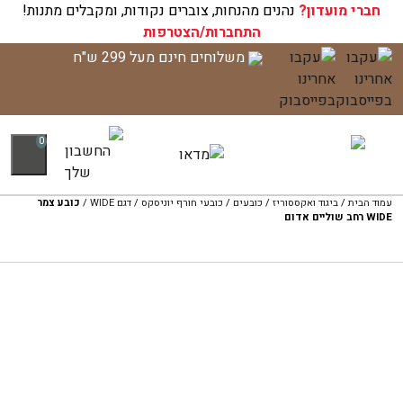
חברי מועדון?
עגלת הקניות שלך ריקה כעת!
נהנים מהנחות, צוברים נקודות, ומקבלים מתנות!
התחברות/הצטרפות
לג
משלוחים חינם מעל 299 ש"ח
תוכן
0
עמוד הבית
/
ביגוד ואקססוריז
/
כובעים
/
כובעי חורף יוניסקס
/
דגם WIDE
/
כובע צמר
WIDE רחב שוליים אדום