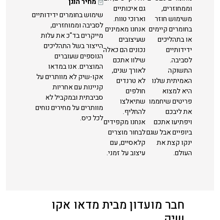
מחיר הוגן
וממחוזרים,
גם איכותיים
שימוש בחומרים ידידותיים
משימוש חוזר
וארוכי טווח.
לסביבה וממוחזרים,
בחומרים קיימים
אנחנו מאמינים
מייקרים בד"כ את עלות
או בתהליכים
שעיצובים
הייצור בשל התהליכים
ידידותיים
נכונים הם כאלה
הנוספים שעוברים
לסביבה.
שילוו אתכם
המוצרים. אנו במדאו
התשוקה
לאורך שנים,
אקו-שיק לא מוותרים על
האמיתית שלנו
לא טרנדים
קניינות עם אחריות
היא למצוא
חולפים
סביבתית ובמקביל לא
פריטים שיחממו
שתיאלצו
מוותרים על מחירים נוחים
את ליבכם
להחליף.
לכל כיס.
ויפתיעו אתכם
אנחנו מקפידים
ביופיים אבל שגם
לבחור מוצרים
ינקו קצת את
קלאסיים, עם
העולם.
עיצוב על זמני.
חבר מועדון מבית מדאו אקו
שיק