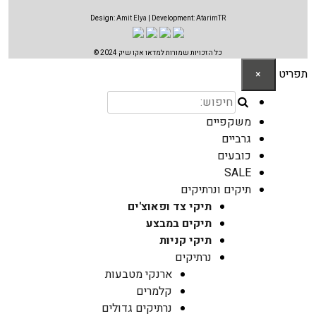
Design:
Amit Elya
| Development:
AtarimTR
כל הזכויות שמורות למדאו אקו שיק 2024 ©
תפריט
×
משקפיים
גרביים
כובעים
SALE
תיקים ונרתיקים
תיקי צד ופאוצ'ים
תיקים במבצע
תיקי קניות
נרתיקים
ארנקי מטבעות
קלמרים
נרתיקים גדולים