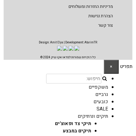
מדיניות החזרות ומשלוחים
הצהרת נגישות
צור קשר
Design:
Amit Elya
| Development:
AtarimTR
כל הזכויות שמורות למדאו אקו שיק 2024 ©
תפריט
×
משקפיים
גרביים
כובעים
SALE
תיקים ונרתיקים
תיקי צד ופאוצ'ים
תיקים במבצע