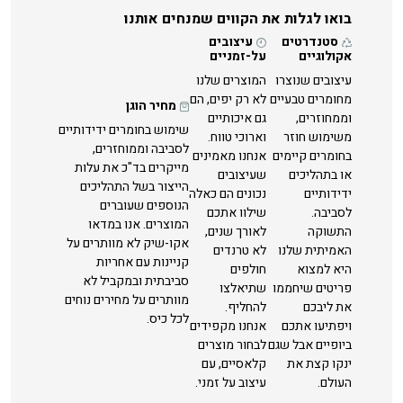
בואו לגלות את הקווים שמנחים אותנו
סטנדרטים
עיצובים
אקולוגיים
על-זמניים
עיצובים שנוצרו
המוצרים שלנו
מחומרים טבעיים
לא רק יפים, הם
מחיר הוגן
וממחוזרים,
גם איכותיים
שימוש בחומרים ידידותיים
משימוש חוזר
וארוכי טווח.
לסביבה וממוחזרים,
בחומרים קיימים
אנחנו מאמינים
מייקרים בד"כ את עלות
או בתהליכים
שעיצובים
הייצור בשל התהליכים
ידידותיים
נכונים הם כאלה
הנוספים שעוברים
לסביבה.
שילוו אתכם
המוצרים. אנו במדאו
התשוקה
לאורך שנים,
אקו-שיק לא מוותרים על
האמיתית שלנו
לא טרנדים
קניינות עם אחריות
היא למצוא
חולפים
סביבתית ובמקביל לא
פריטים שיחממו
שתיאלצו
מוותרים על מחירים נוחים
את ליבכם
להחליף.
לכל כיס.
ויפתיעו אתכם
אנחנו מקפידים
ביופיים אבל שגם
לבחור מוצרים
ינקו קצת את
קלאסיים, עם
העולם.
עיצוב על זמני.