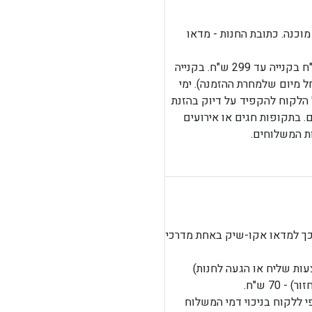
Mynte
וכנה. כתובת החנות - מדאו
- באמצעות חברת משלוחים. עלות המשלוח: 35 ש"ח בקנייה עד 299 ש"ח. בקנייה
לוח יסופק עד 6 ימי עסקים (החל מיום שלמחרת ההזמנה). ימי
ל הלקוח להקפיד על דיוק בהזנת
 בתקופות חגים או אירועים
ת המשלוחים.
 כך למדאו אקו-שיק באחת מדרכי
ות שליח או הגעה לחנות)
70 ש"ח.
 ללקוח בניכוי דמי המשלוח