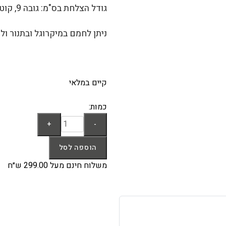
גודל הצלחת בס"מ: גובה 9, קוטר 29
ניתן לחמם במיקרוגל ובתנור ול
קיים במלאי
כמות:
כמות
+
-
של
צלחת
הוספה לסל
עוגה
משלוח חינם מעל 299.00 ש״ח
על
רגל
בצבע
שמנת
מסדרת