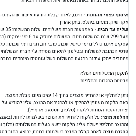
באפשרותכם לבחור באחת מאפשרויות המשלוח הבאות:
איסוף עצמי מהחנות
- חינם, לאחר קבלת הודעת אישור שההזמנה מ
אקו-שיק, מתחם ביתנ'ס, ביתן אהרון
שליח עד הבית
מעל 299 ש"ח המשלוח חינם. המש
עסקים אינם כוללים ימי שישי, שבת, ערבי-חג, חגים וימי שבתון. ע
פרטי הכתובת למשלוח ובטלפון לתיאום מסירה ע"י חברת המשלוחים.
מיוחדים ייתכן עיכוב בהגעת המשלוח בשל עומסים מיוחדים בחברו
לתקנון המשלוחים המלא
מדיניות החזרות והחלפות
ניתן להחליף או להחזיר מוצרים בתוך 14 ימים מיום קבלת המוצר.
באם הלקוח מעוניין להחליף או להחזיר את המוצר, עליו להודיע על
יצירת הקשר הנוחות ללקוח (טלפון, ווטסאפ או מייל).
החלפת מוצר:
על הלקוח להחזיר את המוצר בשלמותו לחנות (באמצע
והמוצר החליפי יישלח אליו. הלקוח יישא בעלות המשלוחים (הלוך וחזור) - 
החזרת מוצר:
לאחר קבלת המוצר בשלמותו בחנות, יבוצע החזר כספי