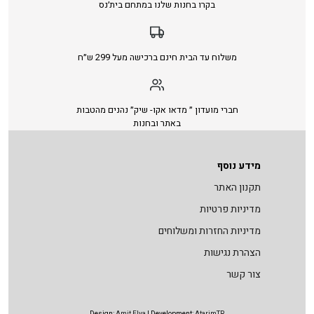
בקרו בחנות שלנו במתחם בית׳נס
משלוח עד הבית חינם ברכישה מעל 299 ש״ח
חברי מועדון ״ מדאו אקו- שיק״ נהנים מהטבות
באתר ובחנות
מידע נוסף
תקנון האתר
מדיניות פרטיות
מדיניות החזרות ומשלוחים
הצהרת נגישות
צור קשר
Design:
Amit Elya
| Development:
AtarimTR