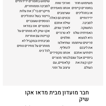
שימוש בחומרים ידידותיים
משימוש חוזר
וארוכי טווח.
לסביבה וממוחזרים,
בחומרים קיימים
אנחנו מאמינים
מייקרים בד"כ את עלות
או בתהליכים
שעיצובים
הייצור בשל התהליכים
ידידותיים
נכונים הם כאלה
הנוספים שעוברים
לסביבה.
שילוו אתכם
המוצרים. אנו במדאו
התשוקה
לאורך שנים,
אקו-שיק לא מוותרים על
האמיתית שלנו
לא טרנדים
קניינות עם אחריות
היא למצוא
חולפים
סביבתית ובמקביל לא
פריטים שיחממו
שתיאלצו
מוותרים על מחירים נוחים
את ליבכם
להחליף.
לכל כיס.
ויפתיעו אתכם
אנחנו מקפידים
ביופיים אבל שגם
לבחור מוצרים
ינקו קצת את
קלאסיים, עם
העולם.
עיצוב על זמני.
חבר מועדון מבית מדאו אקו
שיק