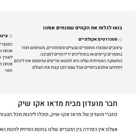
בואו לגלות את הקווים שמנחים אותנו
עיצו
סטנדרטים אקולוגיים
המוצרים
עיצובים שנוצרו מחומרים טבעיים וממחוזרים, משימוש חוזר
אנחנו מ
בחומרים קיימים או בתהליכים ידידותיים לסביבה.
לאורך ש
התשוקה האמיתית שלנו היא למצוא פריטים שיחממו את ליבכם
אנחנו מ
ויפתיעו אתכם ביופיים אבל שגם ינקו קצת את העולם.
זמני.
חבר מועדון מבית מדאו אקו שיק
כחברי מועדון של מדאו אקו-שיק, תוכלו ליהנות מכל הטבות 
אצלנו אין הפרדה בין החברים שלנו בחנות הפיזית לחנות האונ