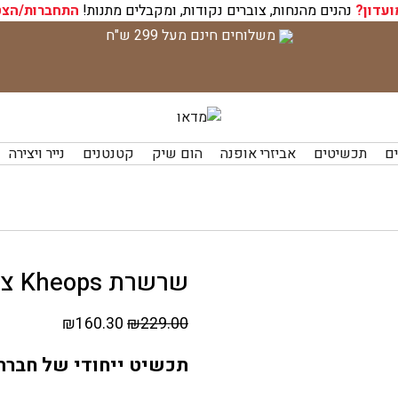
ועדון?
נהנים מהנחות, צוברים נקודות, ומקבלים מתנות!
התחברות/הצט
משלוחים חינם מעל 299 ש"ח
ים
תכשיטים
אביזרי אופנה
הום שיק
קטנטנים
נייר ויצירה
שרשרת Kheops צבעונית
המחיר
המחיר
₪
160.30
₪
229.00
המקורי
הנוכחי
תכשיט ייחודי של חברת Batucada הצרפתית שנראה כמו קעקו
היה:
הוא:
₪160.30.
₪229.00.