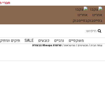
עגלת הקניות שלך ריקה כעת!
חברי מ
לג
תוכן
משקפיים
גרביים
כובעים
SALE
תיקים ונרתיק
עמוד הבית
/
תכשיטים
/
שרשראות
/
שרשרת Kheops צבעונית