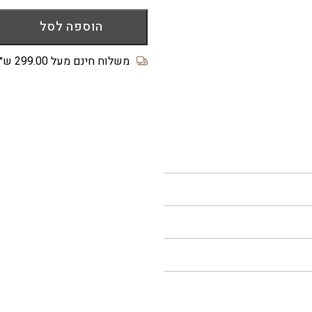
של
הוספה לסל
שרשרת
Kheops
צבעונית
משלוח חינם מעל 299.00 ש״ח