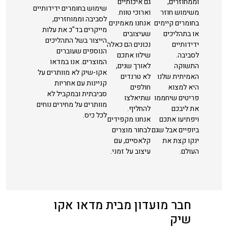
וממחוזרים,
גם איכותיים
שימוש בחומרים ידידותיים
משימוש חוזר
וארוכי טווח.
לסביבה וממוחזרים,
בחומרים קיימים
אנחנו מאמינים
מייקרים בד"כ את עלות
או בתהליכים
שעיצובים
הייצור בשל התהליכים
ידידותיים
נכונים הם כאלה
הנוספים שעוברים
לסביבה.
שילוו אתכם
המוצרים. אנו במדאו
התשוקה
לאורך שנים,
אקו-שיק לא מוותרים על
האמיתית שלנו
לא טרנדים
קניינות עם אחריות
היא למצוא
חולפים
סביבתית ובמקביל לא
פריטים שיחממו
שתיאלצו
מוותרים על מחירים נוחים
את ליבכם
להחליף.
לכל כיס.
ויפתיעו אתכם
אנחנו מקפידים
ביופיים אבל שגם
לבחור מוצרים
ינקו קצת את
קלאסיים, עם
העולם.
עיצוב על זמני.
חבר מועדון מבית מדאו אקו
שיק