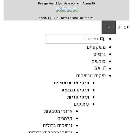
Design:
Amit Elya
| Development:
AtarimTR
כל הזכויות שמורות למדאו אקו שיק 2024 ©
תפריט
×
משקפיים
גרביים
כובעים
SALE
תיקים ונרתיקים
תיקי צד ופאוצ'ים
תיקים במבצע
תיקי קניות
נרתיקים
ארנקי מטבעות
קלמרים
נרתיקים גדולים
נרתיקי מסמכים גדולים